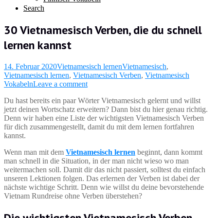
Search
30 Vietnamesisch Verben, die du schnell
lernen kannst
14. Februar 2020
Vietnamesisch lernen
Vietnamesisch
,
Vietnamesisch lernen
,
Vietnamesisch Verben
,
Vietnamesisch
Vokabeln
Leave a comment
Du hast bereits ein paar Wörter Vietnamesisch gelernt und willst
jetzt deinen Wortschatz erweitern? Dann bist du hier genau richtig.
Denn wir haben eine Liste der wichtigsten Vietnamesisch Verben
für dich zusammengestellt, damit du mit dem lernen fortfahren
kannst.
Wenn man mit dem
Vietnamesisch lernen
beginnt, dann kommt
man schnell in die Situation, in der man nicht wieso wo man
weitermachen soll. Damit dir das nicht passiert, solltest du einfach
unseren Lektionen folgen. Das erlernen der Verben ist dabei der
nächste wichtige Schritt. Denn wie willst du deine bevorstehende
Vietnam Rundreise ohne Verben überstehen?
Die wichtigsten Vietnamesisch Verben