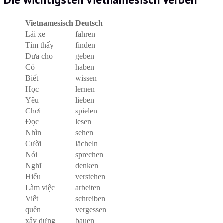
Vietnamesisch
Deutsch
Lái xe
fahren
Tìm thấy
finden
Đưa cho
geben
Có
haben
Biết
wissen
Học
lernen
Yêu
lieben
Chơi
spielen
Đọc
lesen
Nhìn
sehen
Cười
lächeln
Nói
sprechen
Nghĩ
denken
Hiểu
verstehen
Làm
việc
arbeiten
Viết
schreiben
quên
vergessen
xây
dựng
bauen