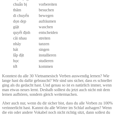
chuẩn bị
vorbereiten
thăm
besuchen
di chuyển
bewegen
dọn dẹp
aufräumen
giặt
waschen
quyết định
entscheiden
cãi nhau
streiten
nhảy
tanzen
hát
singen
lắp đặt
installieren
học
studieren
tới
kommen
Konntest du alle 30 Vietnamesisch Verben auswendig lernen? Wie
lange hast du dafür gebraucht? Wir sind uns sicher, dass es schneller
ging als du gedacht hast. Und genau so ist es natürlich immer, wenn
man etwas neues lernt. Deshalb solltest du jetzt auch nicht mit dem
lernen aufhören, sondern gleich weitermachen.
Aber auch nur, wenn du dir sicher bist, dass du alle Verben zu 100%
verinnerlicht hast. Kannst du alle Wörter im Schlaf aufsagen? Wenn
die ein oder andere Vokabel noch nicht richtig sitzt, dann sollest du