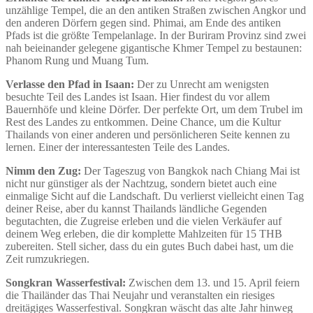
unzählige Tempel, die an den antiken Straßen zwischen Angkor und
den anderen Dörfern gegen sind. Phimai, am Ende des antiken
Pfads ist die größte Tempelanlage. In der Buriram Provinz sind zwei
nah beieinander gelegene gigantische Khmer Tempel zu bestaunen:
Phanom Rung und Muang Tum.
Verlasse den Pfad in Isaan:
Der zu Unrecht am wenigsten
besuchte Teil des Landes ist Isaan. Hier findest du vor allem
Bauernhöfe und kleine Dörfer. Der perfekte Ort, um dem Trubel im
Rest des Landes zu entkommen. Deine Chance, um die Kultur
Thailands von einer anderen und persönlicheren Seite kennen zu
lernen. Einer der interessantesten Teile des Landes.
Nimm den Zug:
Der Tageszug von Bangkok nach Chiang Mai ist
nicht nur günstiger als der Nachtzug, sondern bietet auch eine
einmalige Sicht auf die Landschaft. Du verlierst vielleicht einen Tag
deiner Reise, aber du kannst Thailands ländliche Gegenden
begutachten, die Zugreise erleben und die vielen Verkäufer auf
deinem Weg erleben, die dir komplette Mahlzeiten für 15 THB
zubereiten. Stell sicher, dass du ein gutes Buch dabei hast, um die
Zeit rumzukriegen.
Songkran Wasserfestival:
Zwischen dem 13. und 15. April feiern
die Thailänder das Thai Neujahr und veranstalten ein riesiges
dreitägiges Wasserfestival. Songkran wäscht das alte Jahr hinweg