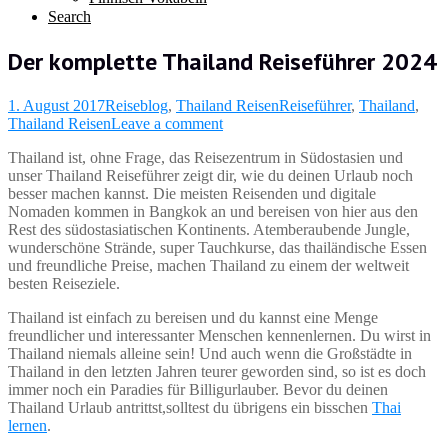
Search
Der komplette Thailand Reiseführer 2024
1. August 2017
Reiseblog
,
Thailand Reisen
Reiseführer
,
Thailand
,
Thailand Reisen
Leave a comment
Thailand ist, ohne Frage, das Reisezentrum in Südostasien und
unser Thailand Reiseführer zeigt dir, wie du deinen Urlaub noch
besser machen kannst. Die meisten Reisenden und digitale
Nomaden kommen in Bangkok an und bereisen von hier aus den
Rest des südostasiatischen Kontinents. Atemberaubende Jungle,
wunderschöne Strände, super Tauchkurse
, das thailändische Essen
und freundliche Preise, machen Thailand zu einem der weltweit
besten Reiseziele.
Thailand ist einfach zu bereisen und du kannst eine Menge
freundlicher und interessanter Menschen kennenlernen. Du wirst in
Thailand niemals alleine sein! Und auch wenn die Großstädte in
Thailand in den letzten Jahren teurer geworden sind, so ist es doch
immer noch ein Paradies für Billigurlauber. Bevor du deinen
Thailand Urlaub antrittst,solltest du übrigens ein bisschen
Thai
lernen
.