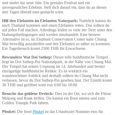
und startet das neue Jahr. Ein geniales Festival und ein
unvergessliches Erlebnis. Stell dich darauf ein, dass du an diesen
drei Tagen überall nass gemacht wirst.
Hilf den Elefanten im Elefanten Naturpark:
Natürlich kannst du
nach Thailand kommen und einen Elefanten reiten. Das solltest du
auf jeden Fall machen. Allerdings leiden so viele der Tiere unter den
Haltungsbedingungen und werden misshandelt. Eine bessere
Alternative ist es, im Elephant Conservation Center nahe Chiang
Mai freiwillig auszuhelfen und den Elefanten so näher zu kommen.
Ein Tagesbesuch kostet 2500 THB für Erwachsene.
Bewundere Wat Doi Suthep:
Dieser tolle buddhistische Tempel
liegt im Doi Suthep-Pui Nationalpark, in der Nähe von Chiang Mai.
Der Tempel hat seinen Ursprung im 14. Jahrhundert und besitzt
einzigartige buddhistische Relikte. Es ist wirklich ein
wunderschöner Anblick und deshalb solltest du Chiang Mai nicht
verlassen, bevor du Doi Suthep-Pui gesehen hast. Der Eintritt kostet
30 THB und geöffnet wird von 6:00 bis 18:00.
Besuche das goldene Dreieck:
Dies ist der Ort, wo sich die Flüsse
Mekong und Ruak treffen. Du kannst ein Boot mieten und zum
Golden Triangle Park fahren.
Phuket:
Die Insel
Phuket
ist das Urlaubsziel Nummer eins für