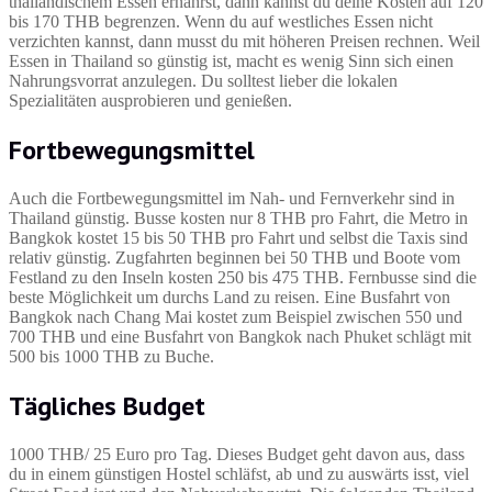
thailändischem Essen ernährst, dann kannst du deine Kosten auf 120
bis 170 THB begrenzen. Wenn du auf westliches Essen nicht
verzichten kannst, dann musst du mit höheren Preisen rechnen. Weil
Essen in Thailand so günstig ist, macht es wenig Sinn sich einen
Nahrungsvorrat anzulegen. Du solltest lieber die lokalen
Spezialitäten ausprobieren und genießen.
Fortbewegungsmittel
Auch die Fortbewegungsmittel im Nah- und Fernverkehr sind in
Thailand günstig. Busse kosten nur 8 THB pro Fahrt, die Metro in
Bangkok kostet 15 bis 50 THB pro Fahrt und selbst die Taxis sind
relativ günstig. Zugfahrten beginnen bei 50 THB und Boote vom
Festland zu den Inseln kosten 250 bis 475 THB. Fernbusse sind die
beste Möglichkeit um durchs Land zu reisen. Eine Busfahrt von
Bangkok nach Chang Mai kostet zum Beispiel zwischen 550 und
700 THB und eine Busfahrt von Bangkok nach Phuket schlägt mit
500 bis 1000 THB zu Buche.
Tägliches Budget
1000 THB/ 25 Euro pro Tag. Dieses Budget geht davon aus, dass
du in einem günstigen Hostel schläfst, ab und zu auswärts isst, viel