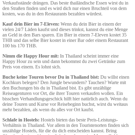
Verkaufsstände drängen. Das beste thailändische Essen wirst du in
den Straßen finden und es wird dich nur einen Bruchteil von dem
kosten, was du in den Restaurants bezahlen würdest.
Kauf dein Bier im 7-Eleven:
Wenn du dein Bier in einem der
vielen 24/7 Läden kaufst und dieses trinkst, kannst du eine Menge
an Geld in den Bars sparen. Ein Bier in einem 7-Eleven kostet 35
THB und das selbe Bier kostet in einer Bar oder einem Restaurant
100 bis 170 THB.
Nimm die Happy Hour mit:
In Thailand scheint immer eine
Happy Hour zu sein und dann bekommst du zwei Getränke zum
Preis von einem. Es lohnt sich.
Buche keine Touren bevor Du in Thailand bist:
Du willst einen
Kochkurs belegen? Den Jungle bewundern? Tauchen? Warte mit
den Buchungen bis du in Thailand bist. Es gibt unzählige
Reiseagenturen vor Ort, die ihrer Touren verkaufen wollen. Ein
bisschen Verhandlungsgeschick hilft hier natürlich auch. Wenn du
deine Touren und Kurse vor Reisebeginn buchst, wirst du weitaus
mehr bezahlen, als wenn du alles vor Ort kaufst.
Schlafe in Hostels:
Hostels bieten das beste Preis-Leistungs-
Verhältnis in Thailand. Vor allem in den Touristenorten finden sich
unzählige Hostels, für die du dich entscheiden kannst. Bring