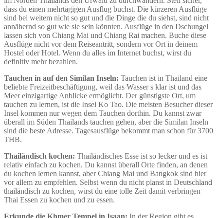
im Norden Thailands den Urwald zu durchwandern. Stell sicher,
dass du einen mehrtägigen Ausflug buchst. Die kürzeren Ausflüge
sind bei weitem nicht so gut und die Dinge die du siehst, sind nicht
annähernd so gut wie sie sein könnten. Ausflüge in den Dschungel
lassen sich von Chiang Mai und Chiang Rai machen. Buche diese
Ausflüge nicht vor dem Reiseantritt, sondern vor Ort in deinem
Hostel oder Hotel. Wenn du alles im Internet buchst, wirst du
definitiv mehr bezahlen.
Tauchen in auf den Similan Inseln:
Tauchen ist in Thailand eine
beliebte Freizeitbeschäftigung, weil das Wasser s klar ist und das
Meer einzigartige Anblicke ermöglicht. Der günstigste Ort, um
tauchen zu lernen, ist die Insel Ko Tao. Die meisten Besucher dieser
Insel kommen nur wegen dem Tauchen dorthin. Du kannst zwar
überall im Süden Thailands tauchen gehen, aber die Similan Inseln
sind die beste Adresse. Tagesausflüge bekommt man schon für 3700
THB.
Thailändisch kochen:
Thailändisches Esse ist so lecker und es ist
relativ einfach zu kochen. Du kannst überall Orte finden, an denen
du kochen lernen kannst, aber Chiang Mai und Bangkok sind hier
vor allem zu empfehlen. Selbst wenn du nicht planst in Deutschland
thailändisch zu kochen, wirst du eine tolle Zeit damit verbringen
Thai Essen zu kochen und zu essen.
Erkunde die Khmer Tempel in Isaan:
In der Region gibt es