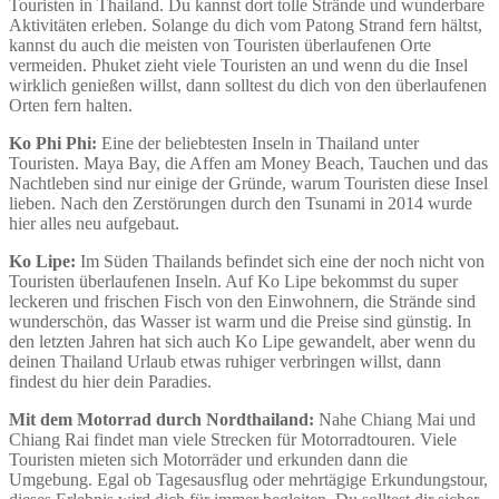
Touristen in Thailand. Du kannst dort tolle Strände und wunderbare
Aktivitäten erleben. Solange du dich vom Patong Strand fern hältst,
kannst du auch die meisten von Touristen überlaufenen Orte
vermeiden. Phuket zieht viele Touristen an und wenn du die Insel
wirklich genießen willst, dann solltest du dich von den überlaufenen
Orten fern halten.
Ko Phi Phi:
Eine der beliebtesten Inseln in Thailand unter
Touristen. Maya Bay, die Affen am Money Beach, Tauchen und das
Nachtleben sind nur einige der Gründe, warum Touristen diese Insel
lieben. Nach den Zerstörungen durch den Tsunami in 2014 wurde
hier alles neu aufgebaut.
Ko Lipe:
Im Süden Thailands befindet sich eine der noch nicht von
Touristen überlaufenen Inseln. Auf Ko Lipe bekommst du super
leckeren und frischen Fisch von den Einwohnern, die Strände sind
wunderschön, das Wasser ist warm und die Preise sind günstig. In
den letzten Jahren hat sich auch Ko Lipe gewandelt, aber wenn du
deinen Thailand Urlaub etwas ruhiger verbringen willst, dann
findest du hier dein Paradies.
Mit dem Motorrad durch Nordthailand:
Nahe Chiang Mai und
Chiang Rai findet man viele Strecken für Motorradtouren. Viele
Touristen mieten sich Motorräder und erkunden dann die
Umgebung. Egal ob Tagesausflug oder mehrtägige Erkundungstour,