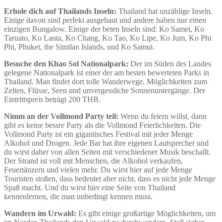
Erhole dich auf Thailands Inseln:
Thailand hat unzählige Inseln.
Einige davon sind perfekt ausgebaut und andere haben nur einen
einzigen Bungalow. Einige der beten Inseln sind: Ko Samet, Ko
Taruato, Ko Lanta, Ko Chang, Ko Tao, Ko Lipe, Ko Jum, Ko Phi
Phi, Phuket, the Similan Islands, und Ko Samui.
Besuche den Khao Sol Nationalpark:
Der im Süden des Landes
gelegene Nationalpark ist einer der am besten bewerteten Parks in
Thailand. Man findet dort tolle Wanderwege, Möglichkeiten zum
Zelten, Flüsse, Seen und unvergessliche Sonnenuntergänge. Der
Eintrittspreis beträgt 200 THB.
Nimm an der Vollmond Party teil:
Wenn du feiern willst, dann
gibt es keine bessre Party als die Vollmond Feierlichkeiten. Die
Vollmond Party ist ein gigantisches Festival mit jeder Menge
Alkohol und Drogen. Jede Bar hat ihre eigenen Lautsprecher und
du wirst daher von allen Seiten mit verschiedener Musik beschallt.
Der Strand ist voll mit Menschen, die Alkohol verkaufen,
Feuertänzern und vielen mehr. Du wirst hier auf jede Menge
Touristen stoßen, dass bedeutet aber nicht, dass es nicht jede Menge
Spaß macht. Und du wirst hier eine Seite von Thailand
kennenlernen, die man unbedingt kennen muss.
Wandern im Urwald:
Es gibt einige großartige Möglichkeiten, um