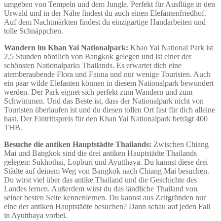
umgeben von Tempeln und dem Jungle. Perfekt für Ausflüge in den
Urwald und in der Nähe findest du auch einen Elefantenfriedhof.
Auf dem Nachtmärkten findest du einzigartige Handarbeiten und
tolle Schnäppchen.
Wandern im Khan Yai Nationalpark:
Khao Yai National Park ist
2,5 Stunden nördlich von Bangkok gelegen und ist einer der
schönsten Nationalparks Thailands. Es erwartet dich eine
atemberaubende Flora und Fauna und nur wenige Touristen. Auch
ein paar wilde Elefanten können in diesem Nationalpark bewundert
werden. Der Park eignet sich perfekt zum Wandern und zum
Schwimmen. Und das Beste ist, dass der Nationalpark nicht von
Touristen überlaufen ist und du diesen tollen Ort fast für dich alleine
hast. Der Eintrittspreis für den Khan Yai Nationalpark beträgt 400
THB.
Besuche die antiken Hauptstädte Thailands:
Zwischen Chiang
Mai und Bangkok sind die drei antiken Hauptstädte Thailands
gelegen: Sukhothai, Lopburi und Ayutthaya. Du kannst diese drei
Städte auf deinem Weg von Bangkok nach Chiang Mai besuchen.
Du wirst viel über das antike Thailand und die Geschichte des
Landes lernen. Außerdem wirst du das ländliche Thailand von
seiner besten Seite kennenlernen. Du kannst aus Zeitgründen nur
eine der antiken Hauptstädte besuchen? Dann schau auf jeden Fall
in Ayutthaya vorbei.