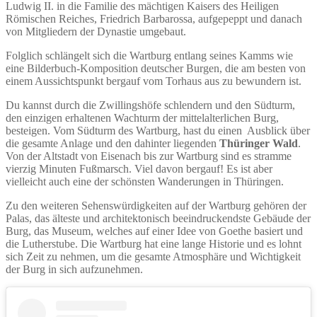
Ludwig II. in die Familie des mächtigen Kaisers des Heiligen
Römischen Reiches, Friedrich Barbarossa, aufgepeppt und danach
von Mitgliedern der Dynastie umgebaut.
Folglich schlängelt sich die Wartburg entlang seines Kamms wie
eine Bilderbuch-Komposition deutscher Burgen, die am besten von
einem Aussichtspunkt bergauf vom Torhaus aus zu bewundern ist.
Du kannst durch die Zwillingshöfe schlendern und den Südturm,
den einzigen erhaltenen Wachturm der mittelalterlichen Burg,
besteigen. Vom Südturm des Wartburg, hast du einen Ausblick über
die gesamte Anlage und den dahinter liegenden
Thüringer Wald
.
Von der Altstadt von Eisenach bis zur Wartburg sind es stramme
vierzig Minuten Fußmarsch. Viel davon bergauf! Es ist aber
vielleicht auch eine der schönsten Wanderungen in Thüringen.
Zu den weiteren Sehenswürdigkeiten auf der Wartburg gehören der
Palas, das älteste und architektonisch beeindruckendste Gebäude der
Burg, das Museum, welches auf einer Idee von Goethe basiert und
die Lutherstube. Die Wartburg hat eine lange Historie und es lohnt
sich Zeit zu nehmen, um die gesamte Atmosphäre und Wichtigkeit
der Burg in sich aufzunehmen.