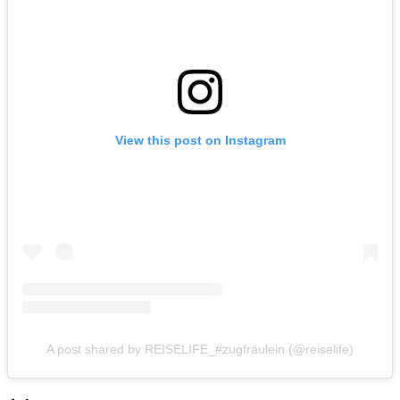
View this post on Instagram
A post shared by REISELIFE_#zugfräulein (@reiselife)