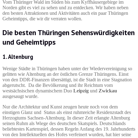
Vom Thüringer Wald im Süden bis zum Kyffhäusergebirge im
Norden gibt es viel zu sehen und zu entdecken. Wir haben neben
den besten Attraktionen und Aktivitäten auch ein paar Thüringen
Geheimtipps, die wir dir verraten wollen.
Die besten
Thüringen Sehenswürdigkeiten
und Geheimtipps
1. Altenburg
Wenige Städte in Thüringen haben unter der Wiedervereinigung so
gelitten wie Altenburg an der östlichen Grenze Thüringens. Einst
von den DDR-Finanzen übersättigt, ist die Stadt in eine Stagnation
abgerutscht. Da die Bevölkerung und ihr Reichtum vom
westsächsischen dynamischem Duo
Leipzig
und
Zwickau
ausgesaugt wurde.
Nur die Architektur und Kunst zeugen heute noch von dem
einstigen Glanz und Status als einst ruhmreiche Residenzstadt des
Herzogtums Sachsen-Altenburg. In dieser Zeit erlangte Altenburg
seinen Ruhm als Wiege des deutschen Skatspiels. Deutschlands
beliebtestes Kartenspiel, dessen Regeln Anfang des 19. Jahrhunderts
von den Intellektuellen des Hofes verfeinert wurden, hat hier seine