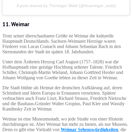
A post shared by Thüringer Wald (@thueringer_wald)
11. Weimar
Trotz seiner überschaubaren Größe ist Weimar die kulturelle
Hauptstadt Deutschlands. Sachsen-Weimarer Herzöge waren
Förderer von Lucas Cranach und Johann Sebastian Bach in den
Sternstunden der Stadt im späten 18. Jahrhundert.
Unter dem Ästheten Herzog Carl August (1757–1828) war die
Hofhauptstadt eine geistige Hochburg seltener Talente. Friedrich
Schiller, Christoph-Martin Wieland, Johann Gottfried Herder und
Johann Wolfgang von Goethe lebten zu dieser Zeit in Weimar.
Die Stadt blühte als Heimat der deutschen Aufklärung auf, deren
Schönheit und Ideen Europa in Erstaunen versetzten. Spätere
verbrachten auch Franz Liszt, Richard Strauss, Friedrich Nietzsche
und die Bauhaus-Gründer Walter Gropius, Paul Klee und Wassily
Kandinsky Zeit in Weimar.
Weimar ist eine Museumsstadt, wo jede Straße von einer Historie
durchdrungen ist. Aber Weimar hat mehr zu bieten, als nur Museen.
Denn es gibt eine Vielzahl von
Weimar Sehenswürdigkeiten
, die