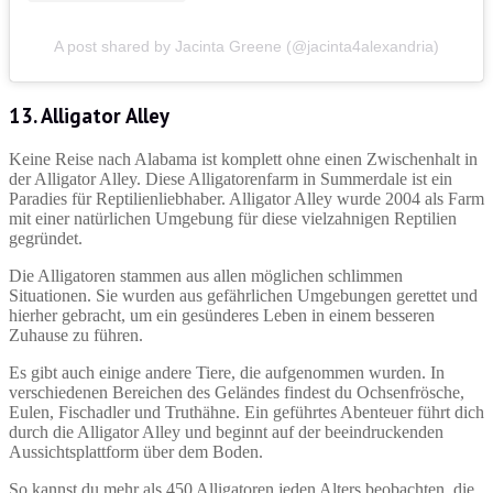
A post shared by Jacinta Greene (@jacinta4alexandria)
13. Alligator Alley
Keine Reise nach Alabama ist komplett ohne einen Zwischenhalt in
der Alligator Alley. Diese Alligatorenfarm in Summerdale ist ein
Paradies für Reptilienliebhaber. Alligator Alley wurde 2004 als Farm
mit einer natürlichen Umgebung für diese vielzahnigen Reptilien
gegründet.
Die Alligatoren stammen aus allen möglichen schlimmen
Situationen. Sie wurden aus gefährlichen Umgebungen gerettet und
hierher gebracht, um ein gesünderes Leben in einem besseren
Zuhause zu führen.
Es gibt auch einige andere Tiere, die aufgenommen wurden. In
verschiedenen Bereichen des Geländes findest du Ochsenfrösche,
Eulen, Fischadler und Truthähne. Ein geführtes Abenteuer führt dich
durch die Alligator Alley und beginnt auf der beeindruckenden
Aussichtsplattform über dem Boden.
So kannst du mehr als 450 Alligatoren jeden Alters beobachten, die