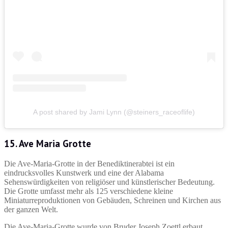
A post shared by Jami Lynn (@steiners_raceoflife)
15. Ave Maria Grotte
Die Ave-Maria-Grotte in der Benediktinerabtei ist ein
eindrucksvolles Kunstwerk und eine der Alabama
Sehenswürdigkeiten von religiöser und künstlerischer Bedeutung.
Die Grotte umfasst mehr als 125 verschiedene kleine
Miniaturreproduktionen von Gebäuden, Schreinen und Kirchen aus
der ganzen Welt.
Die Ave-Maria-Grotte wurde von Bruder Joseph Zoettl erbaut.