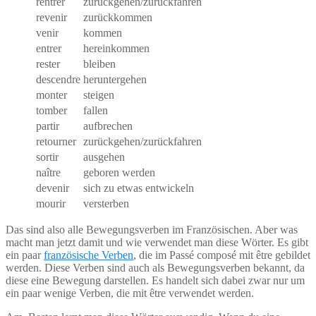
rentrer
zurückgehen/zurückfahren
revenir
zurückkommen
venir
kommen
entrer
hereinkommen
rester
bleiben
descendre
heruntergehen
monter
steigen
tomber
fallen
partir
aufbrechen
retourner
zurückgehen/zurückfahren
sortir
ausgehen
naître
geboren werden
devenir
sich zu etwas entwickeln
mourir
versterben
Das sind also alle Bewegungsverben im Französischen. Aber was
macht man jetzt damit und wie verwendet man diese Wörter. Es gibt
ein paar
französische Verben
, die im Passé composé mit être gebildet
werden. Diese Verben sind auch als Bewegungsverben bekannt, da
diese eine Bewegung darstellen. Es handelt sich dabei zwar nur um
ein paar wenige Verben, die mit être verwendet werden.