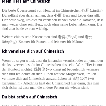
Mein Herz auf Chinesisch
Die beste Übersetzung von Herz ist im Chinesischen 心肝 (xīngān).
Du solltest aber daran achten, dass 心肝 Herz und Leber darstellt.
Der beste Weg, um dies zu verstehen ist vielleicht die Tatsache, dass
man weder ohne sein Herz, noch ohne seine Leber leben kann. Die
sind also beide extrem wichtig.
Weitere chinesische Kosenamen sind 老婆 (
lǎopó
) und 老公
(
lǎogōng
). Ersterer für Frauen und letzterer für Männer.
Ich vermisse dich auf Chinesisch
Wenn du sagen willst, dass du jemanden vermisst oder an jemanden
denkst, verwendest du im Chinesischen das selbe Wort. Hier ist nur
der Kontext wichtig. 我想你 (wǒ xiǎng nǐ) bedeutet Ich vermisse
dich und Ich denke an dich. Einen weitere Möglichkeit, um Ich
vermisse dich auf Chinesisch auszudrücken ist 我想念你 (wǒ
xiǎngniàn nǐ). Alledings liegt der Unterschied hier darin, das man
sich sicher ist dass man die andere Person nie wieder sieht.
Du bist schön auf Chinesisch