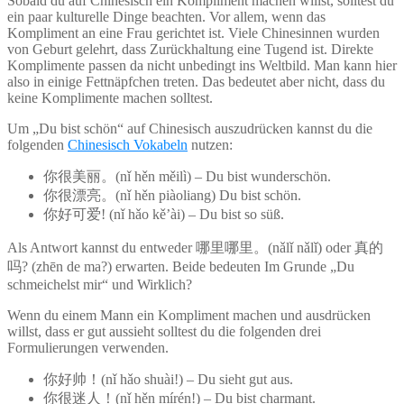
Sobald du auf Chinesisch ein Kompliment machen willst, solltest du
ein paar kulturelle Dinge beachten. Vor allem, wenn das
Kompliment an eine Frau gerichtet ist. Viele Chinesinnen wurden
von Geburt gelehrt, dass Zurückhaltung eine Tugend ist. Direkte
Komplimente passen da nicht unbedingt ins Weltbild. Man kann hier
also in einige Fettnäpfchen treten. Das bedeutet aber nicht, dass du
keine Komplimente machen solltest.
Um „Du bist schön“ auf Chinesisch auszudrücken kannst du die
folgenden
Chinesisch Vokabeln
nutzen:
你很美丽。(nǐ hěn měilì) – Du bist wunderschön.
你很漂亮。(nǐ hěn piàoliang) Du bist schön.
你好可爱! (nǐ hǎo kě’ài) – Du bist so süß.
Als Antwort kannst du entweder 哪里哪里。(nǎlǐ nǎlǐ) oder 真的
吗? (zhēn de ma?) erwarten. Beide bedeuten Im Grunde „Du
schmeichelst mir“ und Wirklich?
Wenn du einem Mann ein Kompliment machen und ausdrücken
willst, dass er gut aussieht solltest du die folgenden drei
Formulierungen verwenden.
你好帅！(nǐ hǎo shuài!) – Du sieht gut aus.
你很迷人！(nǐ hěn mírén!) – Du bist charmant.