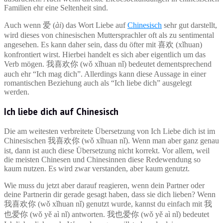
Familien ehr eine Seltenheit sind.
Auch wenn 爱 (
ài
) das Wort Liebe auf
Chinesisch
sehr gut darstellt,
wird dieses von chinesischen Muttersprachler oft als zu sentimental
angesehen. Es kann daher sein, dass du öfter mit 喜欢 (xǐhuan)
konfrontiert wirst. Hierbei handelt es sich aber eigentlich um das
Verb mögen. 我喜欢你 (wǒ xǐhuan nǐ) bedeutet dementsprechend
auch ehr “Ich mag dich”. Allerdings kann diese Aussage in einer
romantischen Beziehung auch als “Ich liebe dich” ausgelegt
werden.
Ich liebe dich auf Chinesisch
Die am weitesten verbreitete Übersetzung von Ich Liebe dich ist im
Chinesischen 我喜欢你 (wǒ xǐhuan nǐ). Wenn man aber ganz genau
ist, dann ist auch diese Übersetzung nicht korrekt. Vor allem, weil
die meisten Chinesen und Chinesinnen diese Redewendung so
kaum nutzen. Es wird zwar verstanden, aber kaum genutzt.
Wie muss du jetzt aber darauf reagieren, wenn dein Partner oder
deine Partnerin dir gerade gesagt haben, dass sie dich lieben? Wenn
我喜欢你 (wǒ xǐhuan nǐ) genutzt wurde, kannst du einfach mit 我
也爱你 (wǒ yě aì nǐ) antworten. 我也爱你 (wǒ yě aì nǐ) bedeutet