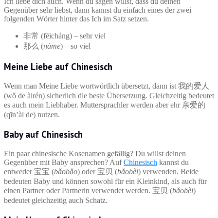
Ich liebe dich auch. Wenn du sagen willst, dass du deinen
Gegenüber sehr liebst, dann kannst du einfach eines der zwei
folgenden Wörter hinter das Ich im Satz setzen.
非常 (fēicháng) – sehr viel
那么 (
nàme
) – so viel
Meine Liebe auf Chinesisch
Wenn man Meine Liebe wortwörtlich übersetzt, dann ist 我的爱人
(wǒ de àirén) sicherlich die beste Übersetzung. Gleichzeitig bedeutet
es auch mein Liebhaber. Muttersprachler werden aber ehr 亲爱的
(qīn’ài de) nutzen.
Baby auf Chinesisch
Ein paar chinesische Kosenamen gefällig? Du willst deinen
Gegenüber mit Baby ansprechen? Auf
Chinesisch
kannst du
entweder 宝宝 (
bǎobǎo
) oder 宝贝 (
bǎobèi
) verwenden. Beide
bedeuten Baby und können sowohl für ein Kleinkind, als auch für
einen Partner oder Partnerin verwendet werden. 宝贝 (
bǎobèi
)
bedeutet gleichzeitig auch Schatz.