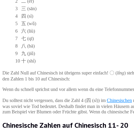
2
二 (èr)
3
三 (sān)
4
四 (sì)
5
五 (wǔ)
6
六 (liù)
7
七 (qī)
8
八 (bā)
9
九 (jiǔ)
10
十 (shí)
Die Zahl Null auf Chinesisch ist übrigens super einfach! 〇 (
líng
) ste
den Zahlen 1 bis 10 auf Chinesisch:
Wenn du schnell sprichst und vor allem wenn du eine Telefonnummer r
Du solltest nicht vergessen, dass die Zahl 4 (四 (
sì
)) im
Chinesischen
m
was soviel wie Tod bedeutet. Deshalb findet man in vielen Häusern a
zum Beispiel vier Blumen oder Früchte gibst. Wenn du chinesische Fet
Chinesische Zahlen auf Chinesisch 11- 20