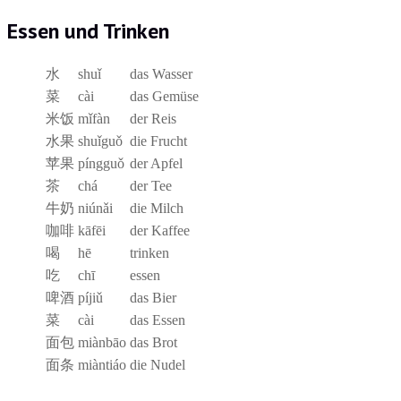
Essen und Trinken
水
shuǐ
das Wasser
菜
cài
das Gemüse
米饭
mǐfàn
der Reis
水果
shuǐguǒ
die Frucht
苹果
píngguǒ
der Apfel
茶
chá
der Tee
牛奶
niúnǎi
die Milch
咖啡
kāfēi
der Kaffee
喝
hē
trinken
吃
chī
essen
啤酒
píjiǔ
das Bier
菜
cài
das Essen
面包
miànbāo
das Brot
面条
miàntiáo
die Nudel