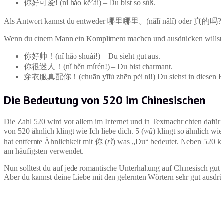
你好可爱! (nǐ hǎo kě’ài) – Du bist so süß.
Als Antwort kannst du entweder 哪里哪里。(nǎlǐ nǎlǐ) oder 真的吗? (zh
Wenn du einem Mann ein Kompliment machen und ausdrücken willst, d
你好帅！(nǐ hǎo shuài!) – Du sieht gut aus.
你很迷人！(nǐ hěn mírén!) – Du bist charmant.
穿衣服真配你！(chuān yīfú zhēn pèi nǐ!) Du siehst in diesen K
Die Bedeutung von 520 im Chinesischen
Die Zahl 520 wird vor allem im Internet und in Textnachrichten daf
von 520 ähnlich klingt wie Ich liebe dich. 5 (
wǔ
) klingt so ähnlich wi
hat entfernte Ähnlichkeit mit 你 (
nǐ
) was „Du“ bedeutet. Neben 520 k
am häufigsten verwendet.
Nun solltest du auf jede romantische Unterhaltung auf Chinesisch gut v
Aber du kannst deine Liebe mit den gelernten Wörtern sehr gut ausdr