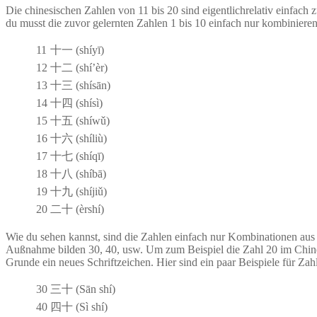
Die chinesischen Zahlen von 11 bis 20 sind eigentlichrelativ einfach
du musst die zuvor gelernten Zahlen 1 bis 10 einfach nur kombinieren.
11
十一 (shíyī)
12
十二 (shí’èr)
13
十三 (shísān)
14
十四 (shísì)
15
十五 (shíwǔ)
16
十六 (shíliù)
17
十七 (shíqī)
18
十八 (shíbā)
19
十九 (shíjiǔ)
20
二十 (èrshí)
Wie du sehen kannst, sind die Zahlen einfach nur Kombinationen aus 1
Außnahme bilden 30, 40, usw. Um zum Beispiel die Zahl 20 im Chines
Grunde ein neues Schriftzeichen. Hier sind ein paar Beispiele für Za
30
三十 (Sān shí)
40
四十 (Sì shí)