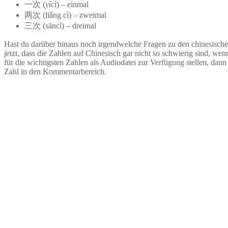
一次 (
yīcì
) – einmal
两次 (liǎng cì) – zweimal
三次 (sāncì) – dreimal
Hast du darüber hinaus noch irgendwelche Fragen zu den chinesischen
jetzt, dass die Zahlen auf Chinesisch gar nicht so schwierig sind, w
für die wichtigsten Zahlen als Audiodatei zur Verfügung stellen, dan
Zahl in den Kommentarbereich.