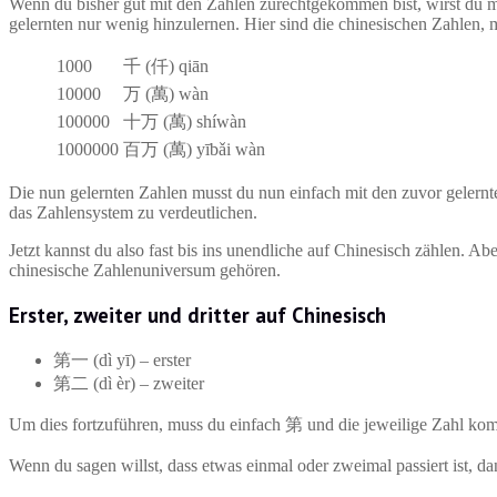
Wenn du bisher gut mit den Zahlen zurechtgekommen bist, wirst du m
gelernten nur wenig hinzulernen. Hier sind die chinesischen Zahlen, 
1000
千 (仟) qiān
10000
万 (萬) wàn
100000
十万 (萬) shíwàn
1000000
百万 (萬) yībǎi wàn
Die nun gelernten Zahlen musst du nun einfach mit den zuvor gelernt
das Zahlensystem zu verdeutlichen.
Jetzt kannst du also fast bis ins unendliche auf Chinesisch zählen. A
chinesische Zahlenuniversum gehören.
Erster, zweiter und dritter auf Chinesisch
第一 (dì yī) – erster
第二 (dì èr) – zweiter
Um dies fortzuführen, muss du einfach 第 und die jeweilige Zahl ko
Wenn du sagen willst, dass etwas einmal oder zweimal passiert ist, d