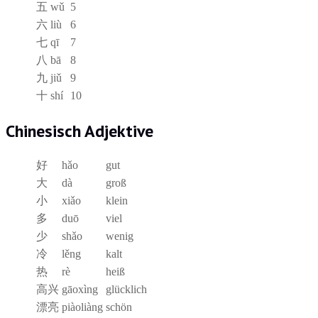
五
wǔ
5
六
liù
6
七
qī
7
八
bā
8
九
jiǔ
9
十
shí
10
Chinesisch Adjektive
好
hǎo
gut
大
dà
groß
小
xiǎo
klein
多
duō
viel
少
shǎo
wenig
冷
lěng
kalt
热
rè
heiß
高兴
gāoxìng
glücklich
漂亮
piàoliàng
schön