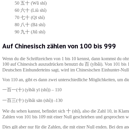
50
五十 (Wǔ shí)
60
六十 (Liù shí)
70
七十 (Qī shí)
80
八十 (Bā shí)
90
九十 (Jiǔ shí)
Auf Chinesisch zählen von 100 bis 999
Wenn du die Schriftzeichen von 1 bis 10 kennst, dann kommst du ohn
100 auf Chinesisch auszudrücken benutzt du 百 (yìbǎi). Von 101 bis 
Deutschen Einhunderteins sagt, wird im Chinesischen Einhunter-Nul
Von 110 an, gibt es dann zwei unterschiedliche Möglichkeiten, um d
一百一(十) (yìbǎi yī (shí)) – 110
一百三(十) (yìbǎi sān (shí)) -130
Wie du sehen kannst, befindet sich 十 (shí), also die Zahl 10, in Kla
Zahlen von 101 bis 109 mit einer Null geschrieben und gesprochen 
Dies gilt aber nur für die Zahlen, die mit einer Null enden. Bei den 