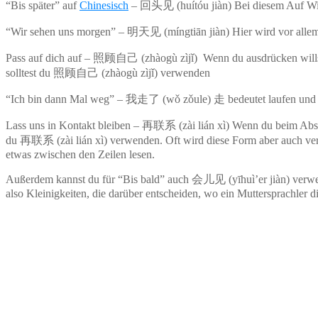
“Bis später” auf
Chinesisch
– 回头见 (huítóu jiàn) Bei diesem Auf Wied
“Wir sehen uns morgen” – 明天见 (míngtiān jiàn) Hier wird vor allem 
Pass auf dich auf – 照顾自己 (zhàogù zìjǐ) Wenn du ausdrücken willst, 
solltest du 照顾自己 (zhàogù zìjǐ) verwenden
“Ich bin dann Mal weg” – 我走了 (wǒ zǒule) 走 bedeutet laufen und 
Lass uns in Kontakt bleiben – 再联系 (zài lián xì) Wenn du beim Abschie
du 再联系 (zài lián xì) verwenden. Oft wird diese Form aber auch ver
etwas zwischen den Zeilen lesen.
Außerdem kannst du für “Bis bald” auch 会儿见 (yīhuì’er jiàn) verwen
also Kleinigkeiten, die darüber entscheiden, wo ein Muttersprachler 