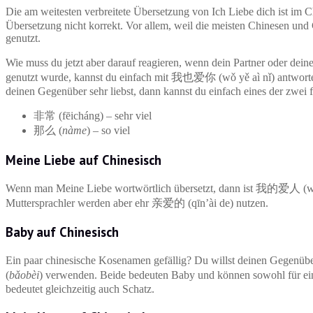
Die am weitesten verbreitete Übersetzung von Ich Liebe dich ist i
Übersetzung nicht korrekt. Vor allem, weil die meisten Chinesen u
genutzt.
Wie muss du jetzt aber darauf reagieren, wenn dein Partner oder de
genutzt wurde, kannst du einfach mit 我也爱你 (wǒ yě aì nǐ) antworte
deinen Gegenüber sehr liebst, dann kannst du einfach eines der zwei 
非常 (fēicháng) – sehr viel
那么 (
nàme
) – so viel
Meine Liebe auf Chinesisch
Wenn man Meine Liebe wortwörtlich übersetzt, dann ist 我的爱人 (wǒ de
Muttersprachler werden aber ehr 亲爱的 (qīn’ài de) nutzen.
Baby auf Chinesisch
Ein paar chinesische Kosenamen gefällig? Du willst deinen Gegenü
(
bǎobèi
) verwenden. Beide bedeuten Baby und können sowohl für ein
bedeutet gleichzeitig auch Schatz.