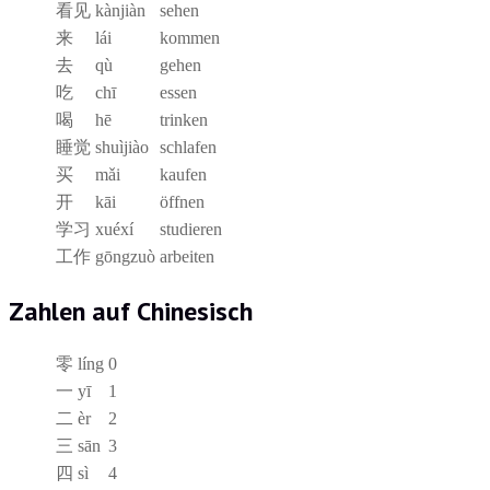
看见
kànjiàn
sehen
来
lái
kommen
去
qù
gehen
吃
chī
essen
喝
hē
trinken
睡觉
shuìjiào
schlafen
买
mǎi
kaufen
开
kāi
öffnen
学习
xuéxí
studieren
工作
gōngzuò
arbeiten
Zahlen auf Chinesisch
零
líng
0
一
yī
1
二
èr
2
三
sān
3
四
sì
4