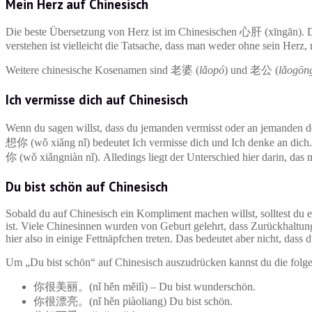
Mein Herz auf Chinesisch
Die beste Übersetzung von Herz ist im Chinesischen 心肝 (xīngān). Du
verstehen ist vielleicht die Tatsache, dass man weder ohne sein Herz
Weitere chinesische Kosenamen sind 老婆 (
lǎopó
) und 老公 (
lǎogōn
Ich vermisse dich auf Chinesisch
Wenn du sagen willst, dass du jemanden vermisst oder an jemanden de
想你 (wǒ xiǎng nǐ) bedeutet Ich vermisse dich und Ich denke an dich
你 (wǒ xiǎngniàn nǐ). Alledings liegt der Unterschied hier darin, das 
Du bist schön auf Chinesisch
Sobald du auf Chinesisch ein Kompliment machen willst, solltest du e
ist. Viele Chinesinnen wurden von Geburt gelehrt, dass Zurückhaltun
hier also in einige Fettnäpfchen treten. Das bedeutet aber nicht, das
Um „Du bist schön“ auf Chinesisch auszudrücken kannst du die fol
你很美丽。(nǐ hěn měilì) – Du bist wunderschön.
你很漂亮。(nǐ hěn piàoliang) Du bist schön.