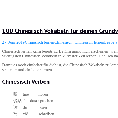
100 Chinesisch Vokabeln für deinen Grund
27. Juni 2019
Chinesisch lernen
Chinesisch
,
Chinesisch lernen
Leave a
Chinesisch lernen kann bereits zu Beginn unmöglich erscheinen, wenn
wichtigsten Chinesisch Vokabeln in kürzester Zeit lernen. Dadurch ha
Damit es noch einfacher für dich ist, die Chinesisch Vokabeln zu lern
schneller und einfacher lernen.
Chinesisch Verben
听
tīng
hören
说话
shuōhuà
sprechen
读
dú
lesen
写
xiě
schreiben