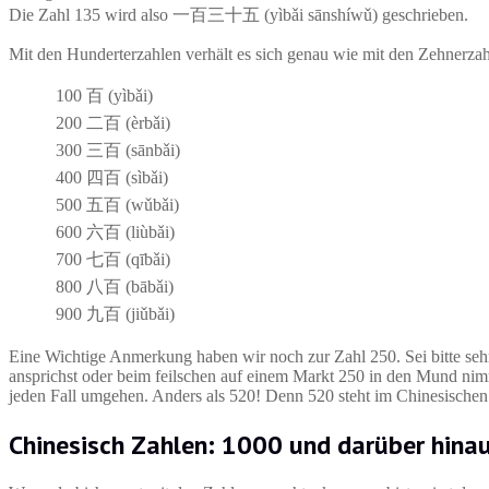
Die Zahl 135 wird also 一百三十五 (yìbǎi sānshíwǔ) geschrieben.
Mit den Hunderterzahlen verhält es sich genau wie mit den Zehnerzah
100
百 (yìbǎi)
200
二百 (èrbǎi)
300
三百 (sānbǎi)
400
四百 (sìbǎi)
500
五百 (wǔbǎi)
600
六百 (liùbǎi)
700
七百 (qībǎi)
800
八百 (bābǎi)
900
九百 (jiǔbǎi)
Eine Wichtige Anmerkung haben wir noch zur Zahl 250. Sei bitte seh
ansprichst oder beim feilschen auf einem Markt 250 in den Mund nimm
jeden Fall umgehen. Anders als 520! Denn 520 steht im Chinesischen
Chinesisch Zahlen: 1000 und darüber hina