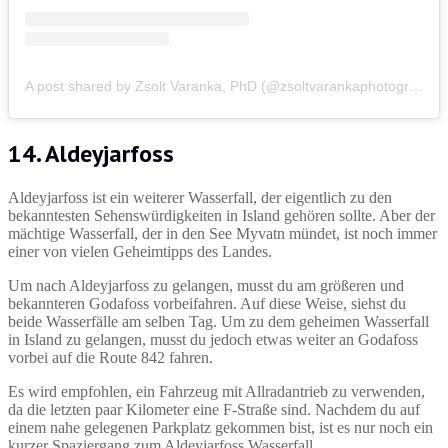
A post shared by Zsolt Varanka, PhD (@zsoltvarankaphotography)
14. Aldeyjarfoss
Aldeyjarfoss ist ein weiterer Wasserfall, der eigentlich zu den
bekanntesten Sehenswürdigkeiten in Island gehören sollte. Aber der
mächtige Wasserfall, der in den See Myvatn mündet, ist noch immer
einer von vielen Geheimtipps des Landes.
Um nach Aldeyjarfoss zu gelangen, musst du am größeren und
bekannteren Godafoss vorbeifahren. Auf diese Weise, siehst du
beide Wasserfälle am selben Tag. Um zu dem geheimen Wasserfall
in Island zu gelangen, musst du jedoch etwas weiter an Godafoss
vorbei auf die Route 842 fahren.
Es wird empfohlen, ein Fahrzeug mit Allradantrieb zu verwenden,
da die letzten paar Kilometer eine F-Straße sind. Nachdem du auf
einem nahe gelegenen Parkplatz gekommen bist, ist es nur noch ein
kurzer Spaziergang zum Aldeyjarfoss Wasserfall.