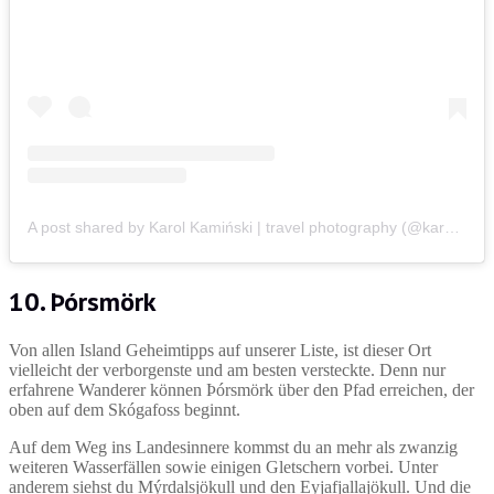
A post shared by Karol Kamiński | travel photography (@karolata_)
10. Þórsmörk
Von allen Island Geheimtipps auf unserer Liste, ist dieser Ort
vielleicht der verborgenste und am besten versteckte. Denn nur
erfahrene Wanderer können Þórsmörk über den Pfad erreichen, der
oben auf dem Skógafoss beginnt.
Auf dem Weg ins Landesinnere kommst du an mehr als zwanzig
weiteren Wasserfällen sowie einigen Gletschern vorbei. Unter
anderem siehst du Mýrdalsjökull und den Eyjafjallajökull. Und die