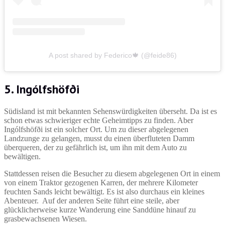
A post shared by Federico🍁 (@feide86)
5. Ingólfshöfði
Südisland ist mit bekannten Sehenswürdigkeiten überseht. Da ist es
schon etwas schwieriger echte Geheimtipps zu finden. Aber
Ingólfshöfði ist ein solcher Ort. Um zu dieser abgelegenen
Landzunge zu gelangen, musst du einen überfluteten Damm
überqueren, der zu gefährlich ist, um ihn mit dem Auto zu
bewältigen.
Stattdessen reisen die Besucher zu diesem abgelegenen Ort in einem
von einem Traktor gezogenen Karren, der mehrere Kilometer
feuchten Sands leicht bewältigt. Es ist also durchaus ein kleines
Abenteuer. Auf der anderen Seite führt eine steile, aber
glücklicherweise kurze Wanderung eine Sanddüne hinauf zu
grasbewachsenen Wiesen.