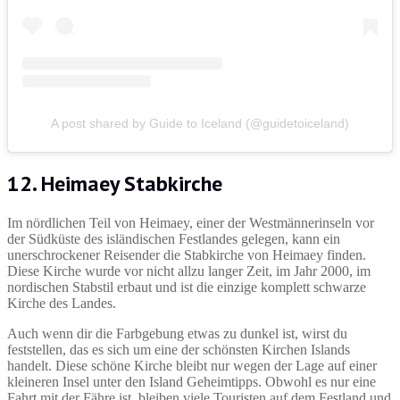
A post shared by Guide to Iceland (@guidetoiceland)
12. Heimaey Stabkirche
Im nördlichen Teil von Heimaey, einer der Westmännerinseln vor
der Südküste des isländischen Festlandes gelegen, kann ein
unerschrockener Reisender die Stabkirche von Heimaey finden.
Diese Kirche wurde vor nicht allzu langer Zeit, im Jahr 2000, im
nordischen Stabstil erbaut und ist die einzige komplett schwarze
Kirche des Landes.
Auch wenn dir die Farbgebung etwas zu dunkel ist, wirst du
feststellen, das es sich um eine der schönsten Kirchen Islands
handelt. Diese schöne Kirche bleibt nur wegen der Lage auf einer
kleineren Insel unter den Island Geheimtipps. Obwohl es nur eine
Fahrt mit der Fähre ist, bleiben viele Touristen auf dem Festland und