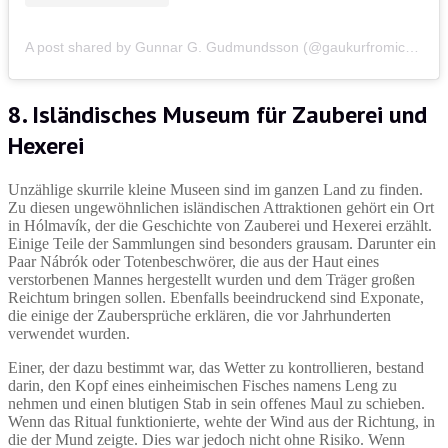
A post shared by Gunnar G. Gudmundsson (@gaukurfromiceland)
8. Isländisches Museum für Zauberei und
Hexerei
Unzählige skurrile kleine Museen sind im ganzen Land zu finden.
Zu diesen ungewöhnlichen isländischen Attraktionen gehört ein Ort
in Hólmavík, der die Geschichte von Zauberei und Hexerei erzählt.
Einige Teile der Sammlungen sind besonders grausam. Darunter ein
Paar Nábrók oder Totenbeschwörer, die aus der Haut eines
verstorbenen Mannes hergestellt wurden und dem Träger großen
Reichtum bringen sollen. Ebenfalls beeindruckend sind Exponate,
die einige der Zaubersprüche erklären, die vor Jahrhunderten
verwendet wurden.
Einer, der dazu bestimmt war, das Wetter zu kontrollieren, bestand
darin, den Kopf eines einheimischen Fisches namens Leng zu
nehmen und einen blutigen Stab in sein offenes Maul zu schieben.
Wenn das Ritual funktionierte, wehte der Wind aus der Richtung, in
die der Mund zeigte. Dies war jedoch nicht ohne Risiko. Wenn