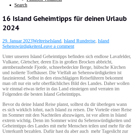
Search
16 Island Geheimtipps für deinen Urlaub
2024
29. Januar 2023
Weltreise
Island
,
Island Rundreise
,
Island
Sehenswürdigkeiten
Leave a comment
Unter unseren Island Geheimtipps befinden sich endlose Lavafelder,
Vulkane, Gletscher, deren Eis in großen Brocken abbricht,
atemberaubende Fjorde, schneebedeckte Berge, hübsche Kirchen
und isolierte Torfhäuser. Die Vielfalt an Sehenswürdigkeiten ist
faszinierend. Selbst in den einschlägigen Reiseführern bekommt
man oft nur ein sehr oberflächliches Bild des Landes. Daher wollen
wir einmal etwas tiefer in das Land einsteigen und verraten im
Folgenden die besten Island Geheimtipps.
Bevor du deine Island Reise planst, solltest du dir überlegen wann
es sich wirklich lohnt, nach Island zu reisen. Die Vorteile einer Reise
im Sommer mit den Nachteilen abzuwägen, ist vor allem in Island
extrem wichtig. Denn im Sommer wirst du Sehenswürdigkeiten und
Geheimtipps des Landes mit mehr Menschen teilen und mehr für die
Unterkunft bezahlen. Dafür hast du aber auch mehr Tageslicht zur