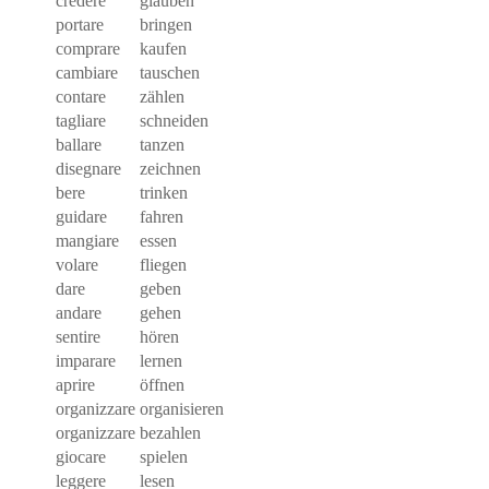
credere
glauben
portare
bringen
comprare
kaufen
cambiare
tauschen
contare
zählen
tagliare
schneiden
ballare
tanzen
disegnare
zeichnen
bere
trinken
guidare
fahren
mangiare
essen
volare
fliegen
dare
geben
andare
gehen
sentire
hören
imparare
lernen
aprire
öffnen
organizzare
organisieren
organizzare
bezahlen
giocare
spielen
leggere
lesen