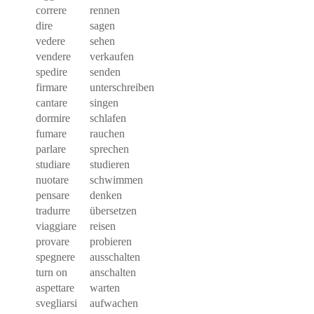
correre
rennen
dire
sagen
vedere
sehen
vendere
verkaufen
spedire
senden
firmare
unterschreiben
cantare
singen
dormire
schlafen
fumare
rauchen
parlare
sprechen
studiare
studieren
nuotare
schwimmen
pensare
denken
tradurre
übersetzen
viaggiare
reisen
provare
probieren
spegnere
ausschalten
turn on
anschalten
aspettare
warten
svegliarsi
aufwachen