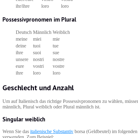
ihr/ihre
loro
loro
Possessivpronomen im Plural
Deutsch
Männlich
Weiblich
meine
miei
mie
deine
tuoi
tue
ihre
suoi
sue
unsere
nostri
nostre
eure
vostri
vostre
ihre
loro
loro
Geschlecht und Anzahl
Um auf Italienisch das richtige Possessivpronomen zu wählen, müssen
männlich, Plural weiblich oder Plural männlich ist.
Singular weiblich
Wenn Sie das
italienische Substantiv
borsa (Geldbeutel) im folgenden
verwenden. Zum Beispiel: