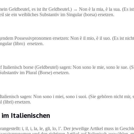
ein Geldbeutel, es ist ihr Geldbeutel.) → Non è la mia, è la sua. (Es ist 
 sie ein weibliches Substantiv im Singular (borsa) ersetzen.
dem Possessivpronomen ersetzen: Non è il mio, è il suo. (Es ist nicht m
gular (libro) ersetzen.
Italienisch borse (Geldbeutel) sagen: Non sono le mie, sono le sue. (S
Substantiv im Plural (Borse) ersetzen.
alienisch sagen: Non sono i miei, sono i suoi. (Sie gehören nicht mir, s
(libri) ersetzen.
im Italienischen
stellt: i, il, i, la, le, gli, lo, l’. Der jeweilige Artikel muss in Gesc
sessivpronomen und den richtigen Artikel auf Italienisch auswählen, m