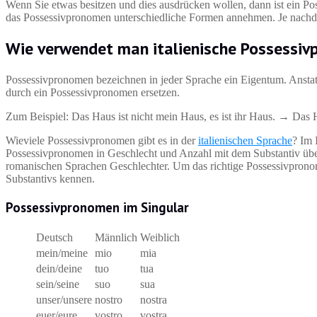
Wenn Sie etwas besitzen und dies ausdrücken wollen, dann ist ein Pos
das Possessivpronomen unterschiedliche Formen annehmen. Je nachde
Wie verwendet man italienische Possessi
Possessivpronomen bezeichnen in jeder Sprache ein Eigentum. Anstat
durch ein Possessivpronomen ersetzen.
Zum Beispiel: Das Haus ist nicht mein Haus, es ist ihr Haus. → Das H
Wieviele Possessivpronomen gibt es in der
italienischen Sprache
? Im 
Possessivpronomen in Geschlecht und Anzahl mit dem Substantiv übere
romanischen Sprachen Geschlechter. Um das richtige Possessivprono
Substantivs kennen.
Possessivpronomen im Singular
Deutsch
Männlich
Weiblich
mein/meine
mio
mia
dein/deine
tuo
tua
sein/seine
suo
sua
unser/unsere
nostro
nostra
euer/eure
vostro
vostra