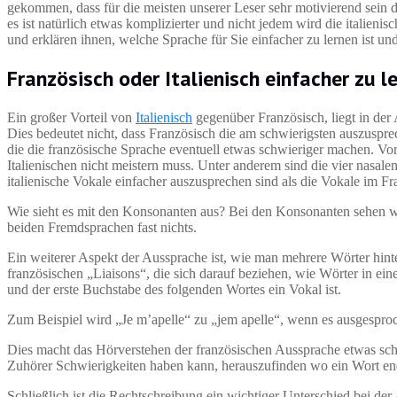
gekommen, dass für die meisten unserer Leser sehr motivierend sein dür
es ist natürlich etwas komplizierter und nicht jedem wird die italieni
und erklären ihnen, welche Sprache für Sie einfacher zu lernen ist un
Französisch oder Italienisch einfacher zu 
Ein großer Vorteil von
Italienisch
gegenüber Französisch, liegt in der 
Dies bedeutet nicht, dass Französisch die am schwierigsten auszuspr
die die französische Sprache eventuell etwas schwieriger machen. Vor
Italienischen nicht meistern muss. Unter anderem sind die vier nasal
italienische Vokale einfacher auszusprechen sind als die Vokale im Fr
Wie sieht es mit den Konsonanten aus? Bei den Konsonanten sehen wi
beiden Fremdsprachen fast nichts.
Ein weiterer Aspekt der Aussprache ist, wie man mehrere Wörter hinte
französischen „Liaisons“, die sich darauf beziehen, wie Wörter in e
und der erste Buchstabe des folgenden Wortes ein Vokal ist.
Zum Beispiel wird „Je m’apelle“ zu „jem apelle“, wenn es ausgespro
Dies macht das Hörverstehen der französischen Aussprache etwas schw
Zuhörer Schwierigkeiten haben kann, herauszufinden wo ein Wort ende
Schließlich ist die Rechtschreibung ein wichtiger Unterschied bei der