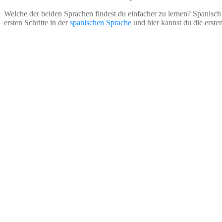
Welche der beiden Sprachen findest du einfacher zu lernen? Spanisch
ersten Schritte in der
spanischen Sprache
und hier kannst du die erst
45 Reisetipps Buch
Lade dir jetzt das kostenlose eBook mit 45 Reisetipps herunt
Email
E-Mail
Name
Name