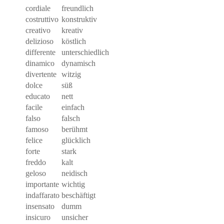
cordiale
freundlich
costruttivo
konstruktiv
creativo
kreativ
delizioso
köstlich
differente
unterschiedlich
dinamico
dynamisch
divertente
witzig
dolce
süß
educato
nett
facile
einfach
falso
falsch
famoso
berühmt
felice
glücklich
forte
stark
freddo
kalt
geloso
neidisch
importante
wichtig
indaffarato
beschäftigt
insensato
dumm
insicuro
unsicher