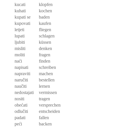
kucati
klopfen
kuhati
kochen
kupati se
baden
kupovati
kaufen
letjeti
fliegen
lupati
schlagen
ljubiti
küssen
misliti
denken
moliti
fragen
naći
finden
napisati
schreiben
napraviti
machen
naručiti
bestellen
naučiti
lernen
nedostajati
vermissen
nositi
tragen
obećati
versprechen
odlučiti
entscheiden
padati
fallen
peći
backen