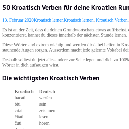
50 Kroatisch Verben für deine Kroatien Ru
13. Februar 2020
Kroatisch lernen
Kroatisch lernen
,
Kroatisch Verben
Es ist an der Zeit, dass du deinen Grundwortschatz etwas auffrischst.
konzentrierst, kannst du dieses innerhalb der nächsten Stunde lernen.
Diese Wörter sind extrem wichtig und werden dir dabei helfen in Kroa
staunende Augen sorgen. Ausserdem macht jede gelernte Vokabel dein
Deshalb solltest du jetzt alles andere zur Seite legen und dich zu 100
Wörter in dich aufsaugen wirst.
Die wichtigsten Kroatisch Verben
Kroatisch
Deutsch
bacati
werfen
biti
sein
crtati
zeichnen
čitati
lesen
čuti
hören