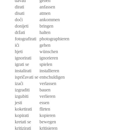
davati
geben
dirati
anfassen
disati
atmen
doći
ankommen
donijeti
bringen
držati
halten
fotografirati
photographieren
ići
gehen
hjeti
wünschen
ignorirati
ignorieren
igrati se
spielen
instalirati
installieren
ispričavati se
entschuldigen
izaći
verlassen
izgraditi
bauen
izgubiti
verlieren
jesti
essen
koketirati
flirten
kopirati
kopieren
kretati se
bewegen
kritizirati
kritisieren