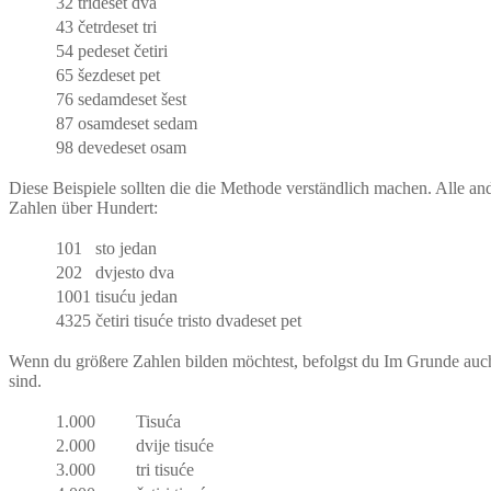
32
trideset dva
43
četrdeset tri
54
pedeset četiri
65
šezdeset pet
76
sedamdeset šest
87
osamdeset sedam
98
devedeset osam
Diese Beispiele sollten die die Methode verständlich machen. Alle an
Zahlen über Hundert:
101
sto jedan
202
dvjesto dva
1001
tisuću jedan
4325
četiri tisuće tristo dvadeset pet
Wenn du größere Zahlen bilden möchtest, befolgst du Im Grunde auch d
sind.
1.000
Tisuća
2.000
dvije tisuće
3.000
tri tisuće