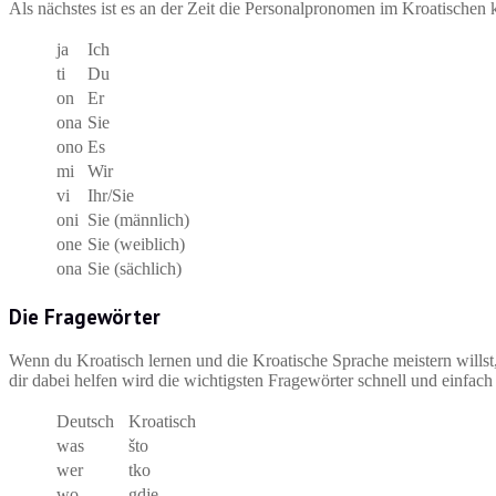
Als nächstes ist es an der Zeit die Personalpronomen im Kroatischen 
ja
Ich
ti
Du
on
Er
ona
Sie
ono
Es
mi
Wir
vi
Ihr/Sie
oni
Sie (männlich)
one
Sie (weiblich)
ona
Sie (sächlich)
Die Fragewörter
Wenn du Kroatisch lernen und die Kroatische Sprache meistern willst
dir dabei helfen wird die wichtigsten Fragewörter schnell und einfac
Deutsch
Kroatisch
was
što
wer
tko
wo
gdje