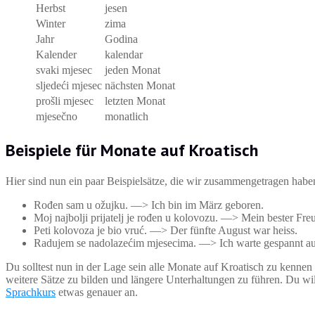
Herbst
jesen
Winter
zima
Jahr
Godina
Kalender
kalendar
svaki mjesec
jeden Monat
sljedeći mjesec
nächsten Monat
prošli mjesec
letzten Monat
mjesečno
monatlich
Beispiele für Monate auf Kroatisch
Hier sind nun ein paar Beispielsätze, die wir zusammengetragen haben,
Rođen sam u ožujku. —> Ich bin im März geboren.
Moj najbolji prijatelj je rođen u kolovozu. —> Mein bester Fr
Peti kolovoza je bio vruć. —> Der fünfte August war heiss.
Radujem se nadolazećim mjesecima. —> Ich warte gespannt 
Du solltest nun in der Lage sein alle Monate auf Kroatisch zu kennen
weitere Sätze zu bilden und längere Unterhaltungen zu führen. Du wil
Sprachkurs
etwas genauer an.