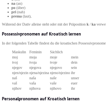
na
(an)
po
(über)
pri
(nah)
prema
(laut),
Während der Dativ alleine steht oder mit der Präposition
k
/
ka
verwen
Possessivpronomen auf Kroatisch lernen
In der folgenden Tabelle findest du die kroatischen Possessivpronom
Maskulin
Feminin
Sächlich
moj
moja
moje
mein
tvoj
tvoja
tvoje
dein
njegov
njegova
njegovo
sein
njen/njezin
njena/njezina
njeno/njezino
ihr
naš
naša
naše
unser
vaš
vaša
vaše
euer
njihov
njihova
njihovo
ihr
Personalpronomen auf Kroatisch lernen