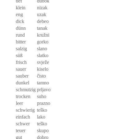
tief
dubok
klein
nizak
eng
uzak
dick
debeo
dünn
tanak
rund
kružni
bitter
gorko
salzig
slano
süß
slatko
frisch
svježe
sauer
kiselo
sauber
čisto
dunkel
tamno
schmutzig
prljavo
trocken
suho
leer
prazno
schwierig
teško
einfach
lako
schwer
teško
teuer
skupo
gut
dobro