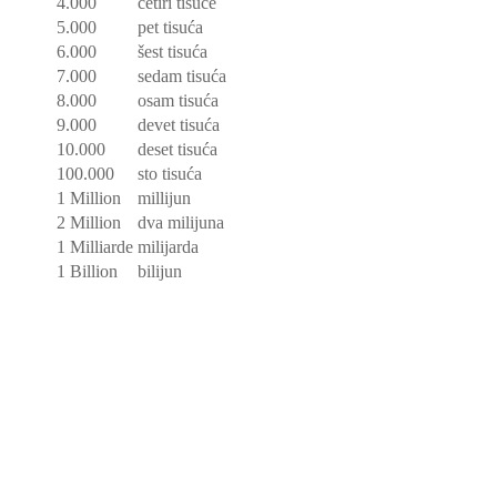
4.000
četiri tisuće
5.000
pet tisuća
6.000
šest tisuća
7.000
sedam tisuća
8.000
osam tisuća
9.000
devet tisuća
10.000
deset tisuća
100.000
sto tisuća
1 Million
millijun
2 Million
dva milijuna
1 Milliarde
milijarda
1 Billion
bilijun