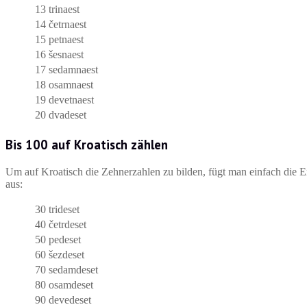
13
trinaest
14
četrnaest
15
petnaest
16
šesnaest
17
sedamnaest
18
osamnaest
19
devetnaest
20
dvadeset
Bis 100 auf Kroatisch zählen
Um auf Kroatisch die Zehnerzahlen zu bilden, fügt man einfach die E
aus:
30
trideset
40
četrdeset
50
pedeset
60
šezdeset
70
sedamdeset
80
osamdeset
90
devedeset