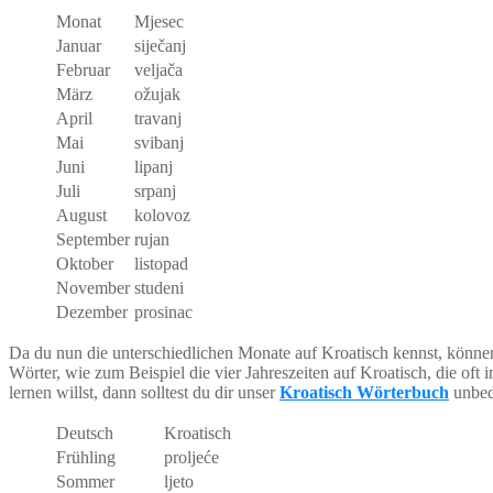
Monat
Mjesec
Januar
siječanj
Februar
veljača
März
ožujak
April
travanj
Mai
svibanj
Juni
lipanj
Juli
srpanj
August
kolovoz
September
rujan
Oktober
listopad
November
studeni
Dezember
prosinac
Da du nun die unterschiedlichen Monate auf Kroatisch kennst, können
Wörter, wie zum Beispiel die vier Jahreszeiten auf Kroatisch, die
lernen willst, dann solltest du dir unser
Kroatisch Wörterbuch
unbed
Deutsch
Kroatisch
Frühling
proljeće
Sommer
ljeto