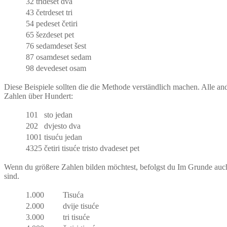
32
trideset dva
43
četrdeset tri
54
pedeset četiri
65
šezdeset pet
76
sedamdeset šest
87
osamdeset sedam
98
devedeset osam
Diese Beispiele sollten die die Methode verständlich machen. Alle an
Zahlen über Hundert:
101
sto jedan
202
dvjesto dva
1001
tisuću jedan
4325
četiri tisuće tristo dvadeset pet
Wenn du größere Zahlen bilden möchtest, befolgst du Im Grunde auch d
sind.
1.000
Tisuća
2.000
dvije tisuće
3.000
tri tisuće