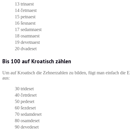
13
trinaest
14
četrnaest
15
petnaest
16
šesnaest
17
sedamnaest
18
osamnaest
19
devetnaest
20
dvadeset
Bis 100 auf Kroatisch zählen
Um auf Kroatisch die Zehnerzahlen zu bilden, fügt man einfach die E
aus:
30
trideset
40
četrdeset
50
pedeset
60
šezdeset
70
sedamdeset
80
osamdeset
90
devedeset