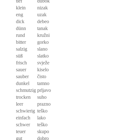
tief
dubok
klein
nizak
eng
uzak
dick
debeo
dünn
tanak
rund
kružni
bitter
gorko
salzig
slano
süß
slatko
frisch
svježe
sauer
kiselo
sauber
čisto
dunkel
tamno
schmutzig
prljavo
trocken
suho
leer
prazno
schwierig
teško
einfach
lako
schwer
teško
teuer
skupo
gut
dobro