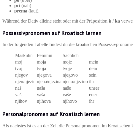
po
(über)
pri
(nah)
prema
(laut),
Während der Dativ alleine steht oder mit der Präposition
k
/
ka
verwen
Possessivpronomen auf Kroatisch lernen
In der folgenden Tabelle findest du die kroatischen Possessivpronom
Maskulin
Feminin
Sächlich
moj
moja
moje
mein
tvoj
tvoja
tvoje
dein
njegov
njegova
njegovo
sein
njen/njezin
njena/njezina
njeno/njezino
ihr
naš
naša
naše
unser
vaš
vaša
vaše
euer
njihov
njihova
njihovo
ihr
Personalpronomen auf Kroatisch lernen
Als nächstes ist es an der Zeit die Personalpronomen im Kroatischen 