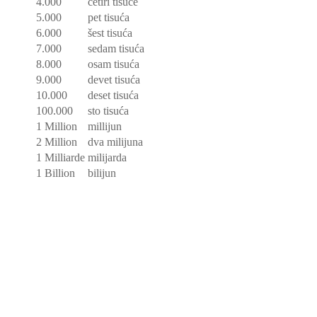
4.000
četiri tisuće
5.000
pet tisuća
6.000
šest tisuća
7.000
sedam tisuća
8.000
osam tisuća
9.000
devet tisuća
10.000
deset tisuća
100.000
sto tisuća
1 Million
millijun
2 Million
dva milijuna
1 Milliarde
milijarda
1 Billion
bilijun