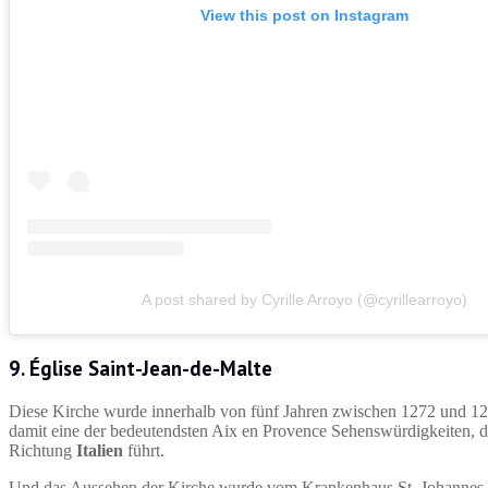
View this post on Instagram
A post shared by Cyrille Arroyo (@cyrillearroyo)
9. Église Saint-Jean-de-Malte
Diese Kirche wurde innerhalb von fünf Jahren zwischen 1272 und 127
damit eine der bedeutendsten Aix en Provence Sehenswürdigkeiten, di 
Richtung
Italien
führt.
Und das Aussehen der Kirche wurde vom Krankenhaus St. Johannes i