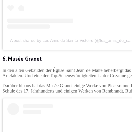
A post shared by Les Amis de Sainte-Victoire (@les_amis_de_sain
6. Musée Granet
In den alten Gebäuden der Église Saint-Jean-de-Malte beherbergt da
Artefakten. Und eine der Top-Sehenswürdigkeiten ist der Cézanne g
Darüber hinaus hat das Musée Granet einige Werke von Picasso und
Schule des 17. Jahrhunderts und einigen Werken von Rembrandt, Rub