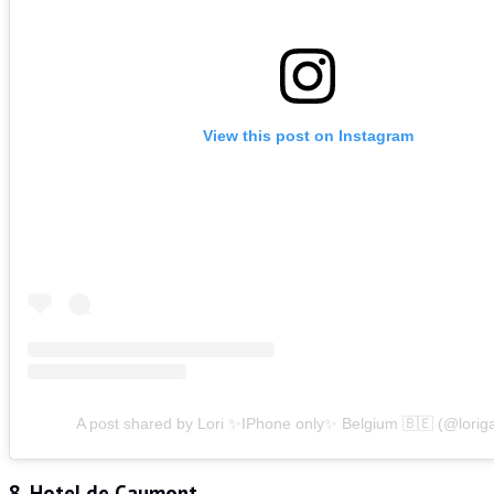
View this post on Instagram
A post shared by Lori ✨IPhone only✨ Belgium 🇧🇪 (@lorig
8. Hotel de Caumont