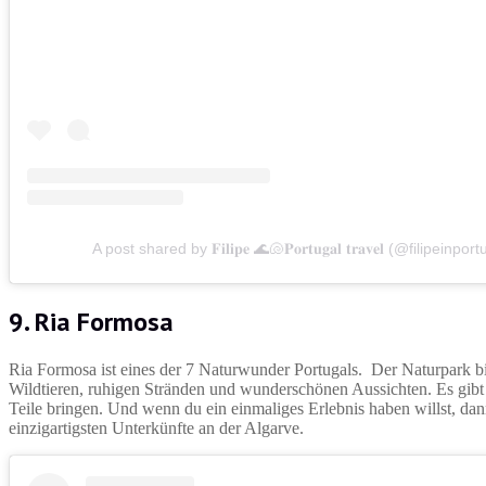
A post shared by 𝐅𝐢𝐥𝐢𝐩𝐞 🌊🐚𝐏𝐨𝐫𝐭𝐮𝐠𝐚𝐥 𝐭𝐫𝐚𝐯𝐞𝐥 (@filipeinpor
9. Ria Formosa
Ria Formosa ist eines der 7 Naturwunder Portugals. Der Naturpark b
Wildtieren, ruhigen Stränden und wunderschönen Aussichten. Es gibt
Teile bringen. Und wenn du ein einmaliges Erlebnis haben willst, dan
einzigartigsten Unterkünfte an der Algarve.