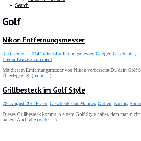
Search
Golf
Nikon Entfernungsmesser
3. Dezember 2014
Gadgets
Entfernungsmesser
,
Gadget
,
Geschenke
,
G
Freund
Leave a comment
Mit diesem Entfernungsmesser von Nikon verbesserst Du dein Golf Spie
Überlegenheit
(mehr …)
Grillbesteck im Golf Style
28. August 2014
Essen
,
Geschenke für Männer
,
Grillen
,
Küche
,
Somm
Dieses Grillbesteck kommt in einem Golf Style daher, dem man nicht
haben. Auch alle
(mehr …)