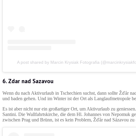
A post shared by Marcin Krysiak Fotografia (@marcinkrysiakfo
6. Zdar nad Sazavou
Wenn du nach Aktivurlaub in Tschechien suchst, dann sollte Žďár n
und baden gehen. Und im Winter ist der Ort als Langlaufmetropole b
Es ist aber nicht nur ein großartiger Ort, um Aktivurlaub zu geniesse
Santini. Die Wallfahrtskirche, die dem Hl. Johannes von Nepomuk ge
zwischen Prag und Brünn, ist es kein Problem, Žďár nad Sázavou zu 