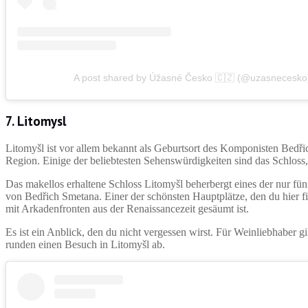
A post shared by Úžasné Česko 🇨🇿 (@uzasnecesko
7. Litomysl
Litomyšl ist vor allem bekannt als Geburtsort des Komponisten Bedři
Region. Einige der beliebtesten Sehenswürdigkeiten sind das Schloss
Das makellos erhaltene Schloss Litomyšl beherbergt eines der nur fün
von Bedřich Smetana. Einer der schönsten Hauptplätze, den du hier f
mit Arkadenfronten aus der Renaissancezeit gesäumt ist.
Es ist ein Anblick, den du nicht vergessen wirst. Für Weinliebhaber 
runden einen Besuch in Litomyšl ab.