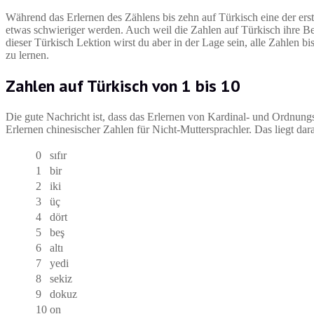
Während das Erlernen des Zählens bis zehn auf Türkisch eine der ers
etwas schwieriger werden. Auch weil die Zahlen auf Türkisch ihre 
dieser Türkisch Lektion wirst du aber in der Lage sein, alle Zahlen
zu lernen.
Zahlen auf Türkisch von 1 bis 10
Die gute Nachricht ist, dass das Erlernen von Kardinal- und Ordnungsz
Erlernen chinesischer Zahlen für Nicht-Muttersprachler. Das liegt da
0
sıfır
1
bir
2
iki
3
üç
4
dört
5
beş
6
altı
7
yedi
8
sekiz
9
dokuz
10
on