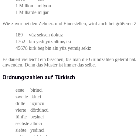
1 Million
milyon
1 Milliarde
miljar
Wie zuvor bei den Zehner- und Einerstellen, wird auch bei größeren Z
189
yüz seksen dokuz
1762
bin yedi yüz altmış iki
45678
kırk beş bin altı yüz yetmiş sekiz
Es dauert vielleicht ein bisschen, bis man die Grundzahlen gelernt ha
anwenden. Denn das Muster ist immer das selbe.
Ordnungszahlen auf Türkisch
erste
birinci
zweite
ikinci
dritte
üçüncü
vierte
dördüncü
fünfte
beşinci
sechste
altıncı
siebte
yedinci