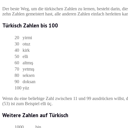
Der beste Weg, um die türkischen Zahlen zu lernen, besteht darin, di
zehn Zahlen gemeistert hast, alle anderen Zahlen einfach herleiten ka
Türkisch Zahlen bis 100
20
yirmi
30
otuz
40
kirk
50
elli
60
altmış
70
yetmış
80
seksen
90
doksan
100
yüz
Wenn du eine beliebige Zahl zwischen 11 und 99 ausdrücken willst, d
(53) ist zum Beispiel elli üç.
Weitere Zahlen auf Türkisch
1000
bin