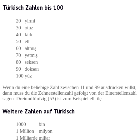
Türkisch Zahlen bis 100
20
yirmi
30
otuz
40
kirk
50
elli
60
altmış
70
yetmış
80
seksen
90
doksan
100
yüz
Wenn du eine beliebige Zahl zwischen 11 und 99 ausdrücken willst,
dann muss du die Zehnerstellenzahl gefolgt von der Einerstellenzahl
sagen. Dreiundfünfzig (53) ist zum Beispiel elli üç.
Weitere Zahlen auf Türkisch
1000
bin
1 Million
milyon
1 Milliarde
miljar