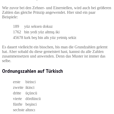
Wie zuvor bei den Zehner- und Einerstellen, wird auch bei größeren
Zahlen das gleiche Prinzip angewendet. Hier sind ein paar
Beispiele:
189
yüz seksen dokuz
1762
bin yedi yüz altmış iki
45678
kırk beş bin altı yüz yetmiş sekiz
Es dauert vielleicht ein bisschen, bis man die Grundzahlen gelernt
hat. Aber sobald du diese gemeistert hast, kannst du alle Zahlen
zusammensetzen und anwenden. Denn das Muster ist immer das
selbe.
Ordnungszahlen auf Türkisch
erste
birinci
zweite
ikinci
dritte
üçüncü
vierte
dördüncü
fünfte
beşinci
sechste
altıncı