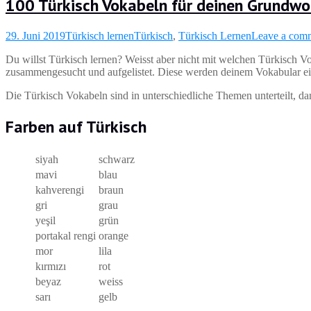
100 Türkisch Vokabeln für deinen Grundwo
29. Juni 2019
Türkisch lernen
Türkisch
,
Türkisch Lernen
Leave a com
Du willst Türkisch lernen? Weisst aber nicht mit welchen Türkisch V
zusammengesucht und aufgelistet. Diese werden deinem Vokabular ei
Die Türkisch Vokabeln sind in unterschiedliche Themen unterteilt, dam
Farben auf Türkisch
siyah
schwarz
mavi
blau
kahverengi
braun
gri
grau
yeşil
grün
portakal rengi
orange
mor
lila
kırmızı
rot
beyaz
weiss
sarı
gelb