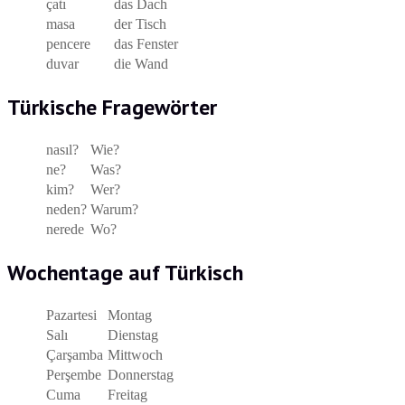
çatı
das Dach
masa
der Tisch
pencere
das Fenster
duvar
die Wand
Türkische Fragewörter
nasıl?
Wie?
ne?
Was?
kim?
Wer?
neden?
Warum?
nerede
Wo?
Wochentage auf Türkisch
Pazartesi
Montag
Salı
Dienstag
Çarşamba
Mittwoch
Perşembe
Donnerstag
Cuma
Freitag