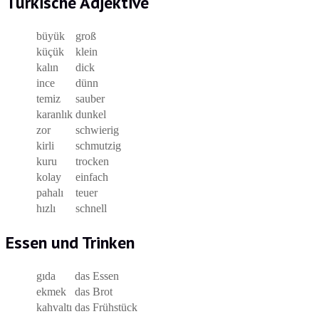
Türkische Adjektive
büyük
groß
küçük
klein
kalın
dick
ince
dünn
temiz
sauber
karanlık
dunkel
zor
schwierig
kirli
schmutzig
kuru
trocken
kolay
einfach
pahalı
teuer
hızlı
schnell
Essen und Trinken
gıda
das Essen
ekmek
das Brot
kahvaltı
das Frühstück