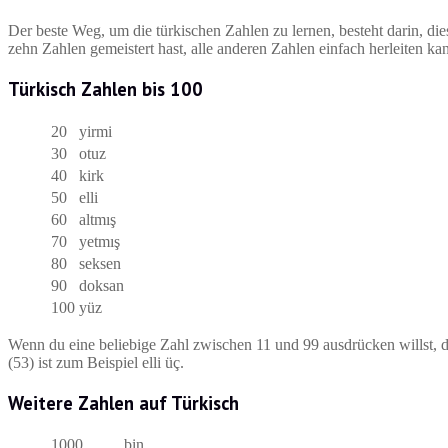
Der beste Weg, um die türkischen Zahlen zu lernen, besteht darin, di
zehn Zahlen gemeistert hast, alle anderen Zahlen einfach herleiten ka
Türkisch Zahlen bis 100
20
yirmi
30
otuz
40
kirk
50
elli
60
altmış
70
yetmış
80
seksen
90
doksan
100
yüz
Wenn du eine beliebige Zahl zwischen 11 und 99 ausdrücken willst, d
(53) ist zum Beispiel elli üç.
Weitere Zahlen auf Türkisch
1000
bin