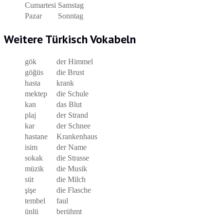
Cumartesi
Samstag
Pazar
Sonntag
Weitere Türkisch Vokabeln
gök
der Himmel
göğüs
die Brust
hasta
krank
mektep
die Schule
kan
das Blut
plaj
der Strand
kar
der Schnee
hastane
Krankenhaus
isim
der Name
sokak
die Strasse
müzik
die Musik
süt
die Milch
şişe
die Flasche
tembel
faul
ünlü
berühmt