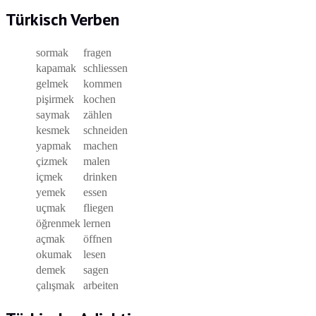
Türkisch Verben
sormak
fragen
kapamak
schliessen
gelmek
kommen
pişirmek
kochen
saymak
zählen
kesmek
schneiden
yapmak
machen
çizmek
malen
içmek
drinken
yemek
essen
uçmak
fliegen
öğrenmek
lernen
açmak
öffnen
okumak
lesen
demek
sagen
çalışmak
arbeiten