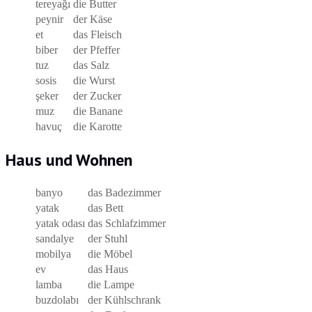
tereyağı
die Butter
peynir
der Käse
et
das Fleisch
biber
der Pfeffer
tuz
das Salz
sosis
die Wurst
şeker
der Zucker
muz
die Banane
havuç
die Karotte
Haus und Wohnen
banyo
das Badezimmer
yatak
das Bett
yatak odası
das Schlafzimmer
sandalye
der Stuhl
mobilya
die Möbel
ev
das Haus
lamba
die Lampe
buzdolabı
der Kühlschrank