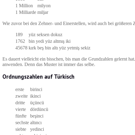
1 Million
milyon
1 Milliarde
miljar
Wie zuvor bei den Zehner- und Einerstellen, wird auch bei größeren Z
189
yüz seksen dokuz
1762
bin yedi yüz altmış iki
45678
kırk beş bin altı yüz yetmiş sekiz
Es dauert vielleicht ein bisschen, bis man die Grundzahlen gelernt ha
anwenden. Denn das Muster ist immer das selbe.
Ordnungszahlen auf Türkisch
erste
birinci
zweite
ikinci
dritte
üçüncü
vierte
dördüncü
fünfte
beşinci
sechste
altıncı
siebte
yedinci