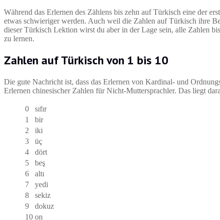
Während das Erlernen des Zählens bis zehn auf Türkisch eine der ers
etwas schwieriger werden. Auch weil die Zahlen auf Türkisch ihre 
dieser Türkisch Lektion wirst du aber in der Lage sein, alle Zahlen
zu lernen.
Zahlen auf Türkisch von 1 bis 10
Die gute Nachricht ist, dass das Erlernen von Kardinal- und Ordnungsz
Erlernen chinesischer Zahlen für Nicht-Muttersprachler. Das liegt da
0
sıfır
1
bir
2
iki
3
üç
4
dört
5
beş
6
altı
7
yedi
8
sekiz
9
dokuz
10
on