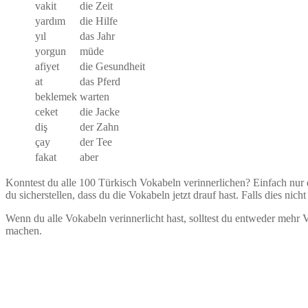
vakit
die Zeit
yardım
die Hilfe
yıl
das Jahr
yorgun
müde
afiyet
die Gesundheit
at
das Pferd
beklemek
warten
ceket
die Jacke
diş
der Zahn
çay
der Tee
fakat
aber
Konntest du alle 100 Türkisch Vokabeln verinnerlichen? Einfach nur du
du sicherstellen, dass du die Vokabeln jetzt drauf hast. Falls dies nich
Wenn du alle Vokabeln verinnerlicht hast, solltest du entweder mehr
machen.