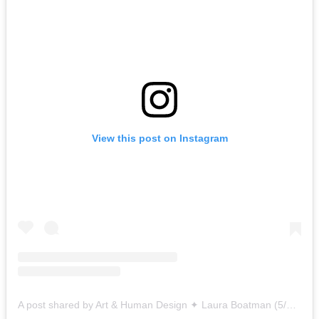
View this post on Instagram
A post shared by Art & Human Design ✦ Laura Boatman (5/1 Generator) 🧿 (@artandhumandesign)