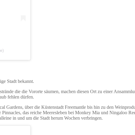
e)
nige Stadt bekannt.
dstrände die die Vororte säumen, machen diesen Ort zu einer Ansamml
aub fehlen dürfen.
l Gardens, über die Küstenstadt Freemantle bis hin zu den Weinprod
er Pinnacles, das reiche Meeresleben bei Monkey Mia und Ningaloo Ree
alleine in und um die Stadt herum Wochen verbringen.