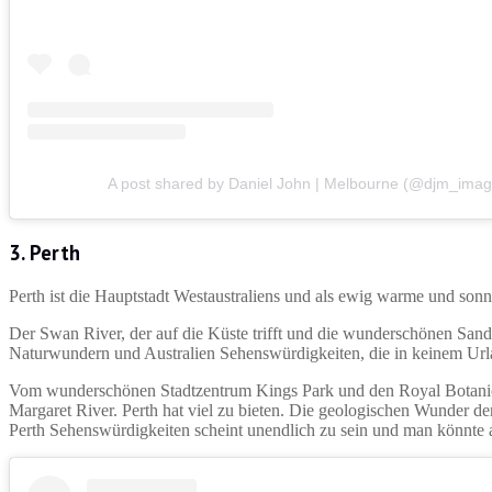
A post shared by Daniel John | Melbourne (@djm_imag
3. Perth
Perth ist die Hauptstadt Westaustraliens und als ewig warme und son
Der Swan River, der auf die Küste trifft und die wunderschönen San
Naturwundern und Australien Sehenswürdigkeiten, die in keinem Url
Vom wunderschönen Stadtzentrum Kings Park und den Royal Botanica
Margaret River. Perth hat viel zu bieten. Die geologischen Wunder d
Perth Sehenswürdigkeiten scheint unendlich zu sein und man könnte 