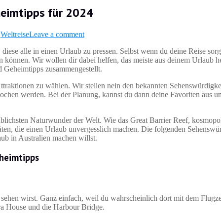
heimtipps für 2024
,
Weltreise
Leave a comment
 diese alle in einen Urlaub zu pressen. Selbst wenn du deine Reise sorg
en können. Wir wollen dir dabei helfen, das meiste aus deinem Urlaub h
nd Geheimtipps zusammengestellt.
Attraktionen zu wählen. Wir stellen nein den bekannten Sehenswürdigke
prochen werden. Bei der Planung, kannst du dann deine Favoriten aus un
laublichsten Naturwunder der Welt. Wie das Great Barrier Reef, kosmopol
täten, die einen Urlaub unvergesslich machen. Die folgenden Sehenswü
ub in Australien machen willst.
heimtipps
 sehen wirst. Ganz einfach, weil du wahrscheinlich dort mit dem Flu
a House und die Harbour Bridge.