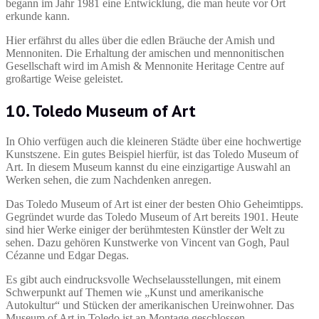
begann im Jahr 1981 eine Entwicklung, die man heute vor Ort
erkunde kann.
Hier erfährst du alles über die edlen Bräuche der Amish und
Mennoniten. Die Erhaltung der amischen und mennonitischen
Gesellschaft wird im Amish & Mennonite Heritage Centre auf
großartige Weise geleistet.
10. Toledo Museum of Art
In Ohio verfügen auch die kleineren Städte über eine hochwertige
Kunstszene. Ein gutes Beispiel hierfür, ist das Toledo Museum of
Art. In diesem Museum kannst du eine einzigartige Auswahl an
Werken sehen, die zum Nachdenken anregen.
Das Toledo Museum of Art ist einer der besten Ohio Geheimtipps.
Gegründet wurde das Toledo Museum of Art bereits 1901. Heute
sind hier Werke einiger der berühmtesten Künstler der Welt zu
sehen. Dazu gehören Kunstwerke von Vincent van Gogh, Paul
Cézanne und Edgar Degas.
Es gibt auch eindrucksvolle Wechselausstellungen, mit einem
Schwerpunkt auf Themen wie „Kunst und amerikanische
Autokultur“ und Stücken der amerikanischen Ureinwohner. Das
Museum of Art in Toledo ist an Montage geschlossen.