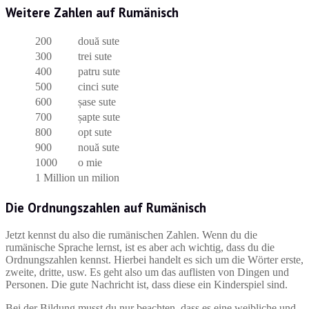
Weitere Zahlen auf Rumänisch
200
două sute
300
trei sute
400
patru sute
500
cinci sute
600
șase sute
700
șapte sute
800
opt sute
900
nouă sute
1000
o mie
1 Million
un milion
Die Ordnungszahlen auf Rumänisch
Jetzt kennst du also die rumänischen Zahlen. Wenn du die
rumänische Sprache lernst, ist es aber ach wichtig, dass du die
Ordnungszahlen kennst. Hierbei handelt es sich um die Wörter erste,
zweite, dritte, usw. Es geht also um das auflisten von Dingen und
Personen. Die gute Nachricht ist, dass diese ein Kinderspiel sind.
Bei der Bildung musst du nur beachten, dass es eine weibliche und