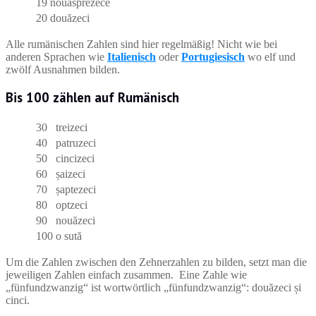
19
nouăsprezece
20
douăzeci
Alle rumänischen Zahlen sind hier regelmäßig! Nicht wie bei
anderen Sprachen wie
Italienisch
oder
Portugiesisch
wo elf und
zwölf Ausnahmen bilden.
Bis 100 zählen auf Rumänisch
30
treizeci
40
patruzeci
50
cincizeci
60
șaizeci
70
șaptezeci
80
optzeci
90
nouăzeci
100
o sută
Um die Zahlen zwischen den Zehnerzahlen zu bilden, setzt man die
jeweiligen Zahlen einfach zusammen. Eine Zahle wie
„fünfundzwanzig“ ist wortwörtlich „fünfundzwanzig“: douăzeci și
cinci.