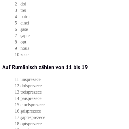
2
doi
3
trei
4
patru
5
cinci
6
șase
7
șapte
8
opt
9
nouă
10
zece
Auf Rumänisch zählen von 11 bis 19
11
unsprezece
12
doisprezece
13
treisprezece
14
paisprezece
15
cincisprezece
16
șaisprezece
17
șaptesprezece
18
optsprezece