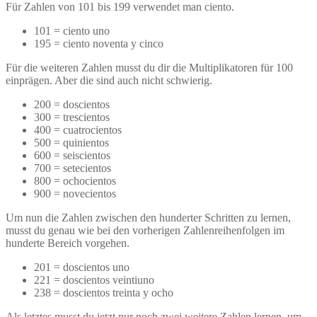
Für Zahlen von 101 bis 199 verwendet man ciento.
101 = ciento uno
195 = ciento noventa y cinco
Für die weiteren Zahlen musst du dir die Multiplikatoren für 100
einprägen. Aber die sind auch nicht schwierig.
200 = doscientos
300 = trescientos
400 = cuatrocientos
500 = quinientos
600 = seiscientos
700 = setecientos
800 = ochocientos
900 = novecientos
Um nun die Zahlen zwischen den hunderter Schritten zu lernen,
musst du genau wie bei den vorherigen Zahlenreihenfolgen im
hunderte Bereich vorgehen.
201 = doscientos uno
221 = doscientos veintiuno
238 = doscientos treinta y ocho
Als letztes musst du jetzt nur noch zwei weitere Zahlen lernen, um