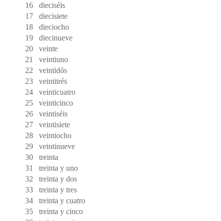
16
dieciséis
17
diecisiete
18
dieciocho
19
diecinueve
20
veinte
21
veintiuno
22
veintidós
23
veintitrés
24
veinticuatro
25
veinticinco
26
veintiséis
27
veintisiete
28
veintiocho
29
veintinueve
30
treinta
31
treinta y uno
32
treinta y dos
33
treinta y tres
34
treinta y cuatro
35
treinta y cinco