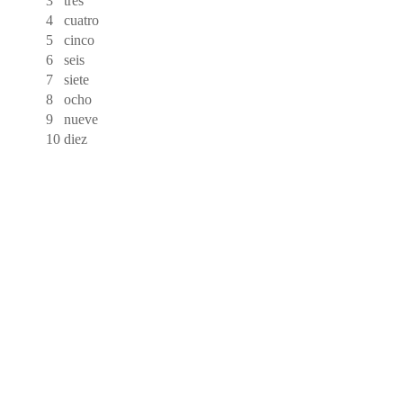
3
tres
4
cuatro
5
cinco
6
seis
7
siete
8
ocho
9
nueve
10
diez