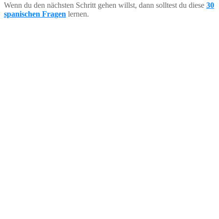
Wenn du den nächsten Schritt gehen willst, dann solltest du diese
30
spanischen Fragen
lernen.
45 Reisetipps Buch
Lade dir jetzt das kostenlose eBook mit 45
Reisetipps herunter, um Zeit, Geld und Nerven zu
sparen.
Email
E-Mail
Name
Name
E-Book zusenden