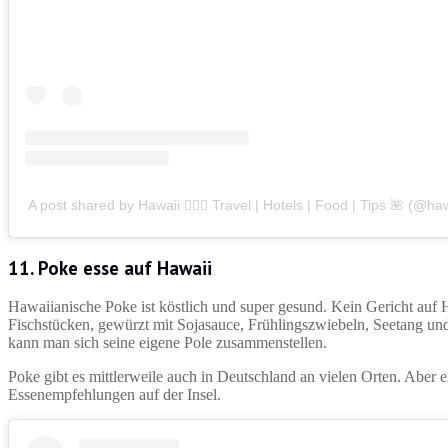
A post shared by Hawaii 🏄🏽‍♀️ Travel | Hotels | Food | Tips 🌺 (@haw
11. Poke esse auf Hawaii
Hawaiianische Poke ist köstlich und super gesund. Kein Gericht auf Ha
Fischstücken, gewürzt mit Sojasauce, Frühlingszwiebeln, Seetang u
kann man sich seine eigene Pole zusammenstellen.
Poke gibt es mittlerweile auch in Deutschland an vielen Orten. Aber 
Essenempfehlungen auf der Insel.