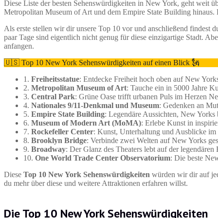
Diese Liste der besten Sehenswürdigkeiten in New York, geht weit über
Metropolitan Museum of Art und dem Empire State Building hinaus. De
Als erste stellen wir dir unsere Top 10 vor und anschließend findest d
paar Tage sind eigentlich nicht genug für diese einzigartige Stadt. Ab
anfangen.
🇺🇸 Top 10 New York Sehenswürdigkeiten auf einen Blick 🗽
1.
Freiheitsstatue
: Entdecke Freiheit hoch oben auf New York
2.
Metropolitan Museum of Art
: Tauche ein in 5000 Jahre Ku
3.
Central Park
: Grüne Oase trifft urbanen Puls im Herzen N
4.
Nationales 9/11-Denkmal und Museum
: Gedenken an Mut
5.
Empire State Building
: Legendäre Aussichten, New Yorks 
6.
Museum of Modern Art (MoMA)
: Erlebe Kunst in inspir
7.
Rockefeller Center
: Kunst, Unterhaltung und Ausblicke im
8.
Brooklyn Bridge
: Verbinde zwei Welten auf New Yorks gesc
9.
Broadway
: Der Glanz des Theaters lebt auf der legendären
10.
One World Trade Center Observatorium
: Die beste New
Diese
Top 10 New York Sehenswürdigkeiten
würden wir dir auf je
du mehr über diese und weitere Attraktionen erfahren willst.
Die Top 10 New York Sehenswürdigkeiten