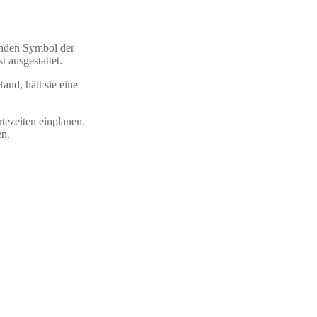
enden Symbol der
 ausgestattet.
and, hält sie eine
tezeiten einplanen.
en.