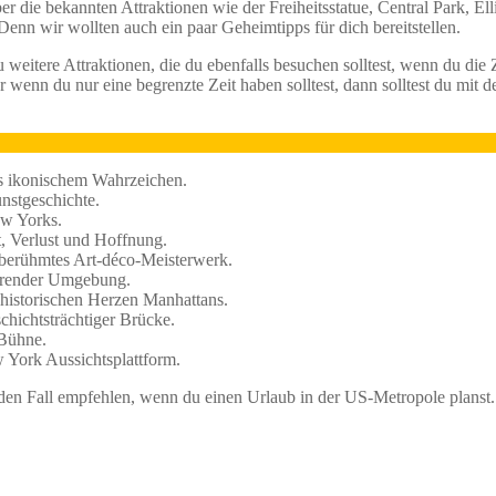
 die bekannten Attraktionen wie der Freiheitsstatue, Central Park, Ell
nn wir wollten auch ein paar Geheimtipps für dich bereitstellen.
u weitere Attraktionen, die du ebenfalls besuchen solltest, wenn du die Z
er wenn du nur eine begrenzte Zeit haben solltest, dann solltest du mit 
s ikonischem Wahrzeichen.
nstgeschichte.
ew Yorks.
, Verlust und Hoffnung.
berühmtes Art-déco-Meisterwerk.
ierender Umgebung.
 historischen Herzen Manhattans.
hichtsträchtiger Brücke.
 Bühne.
 York Aussichtsplattform.
den Fall empfehlen, wenn du einen Urlaub in der US-Metropole planst.