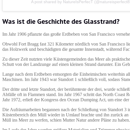
A post shared by NatureIsPerfecT (@natureisperfect8
Was ist die Geschichte des Glasstrand?
Im Jahr 1906 pflanzte das große Erdbeben von San Francisco versehen
Obwohl Fort Bragg fast 321 Kilometer nördlich von San Francisco lieg
das Holzwerk und beschädigten die gesamte Innenstadt, während Fac
Zu dieser Zeit nutzten viele Küstengemeinden das Meer als praktisc
Schutt von der Landzunge auf einen kleinen Strand darunter. Ein Gebi
Lange nach dem Erdbeben entsorgten die Einheimischen weiterhin all
Maschinen. Im Jahr 1943 war Standort 1 schließlich voll, sodass Sta
Der dritte und letzte Standort, der berühmteste der drei, wurde schli
Abfälle oft in Flammen stand. Im Jahr 1967 schritt das North Coast R
Jahr 1972, erließ der Kongress den Ocean Dumping Act, um eine der 
Die Aufräumarbeiten begannen nach der Schließung von Standort 3 im J
Küstenbereich den Müll wieder in Umlauf brachte und ihn zurück an 
Müll ins Meer zu werfen, schien Mutter Natur andere Pläne zu haben.
Im Laufe der Jahre wurden größere Materialien und Trümmer physisc