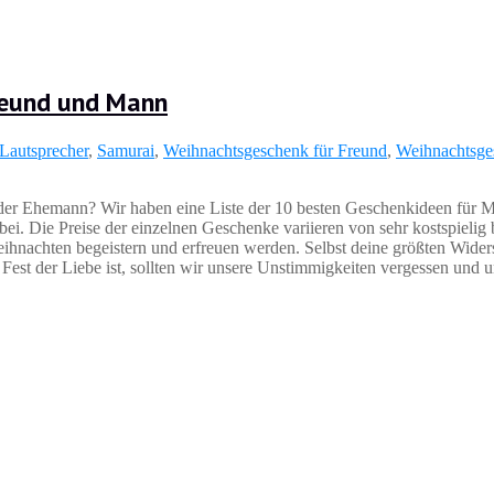
reund und Mann
Lautsprecher
,
Samurai
,
Weihnachtsgeschenk für Freund
,
Weihnachtsge
der Ehemann? Wir haben eine Liste der 10 besten Geschenkideen für 
abei. Die Preise der einzelnen Geschenke variieren von sehr kostspielig 
ihnachten begeistern und erfreuen werden. Selbst deine größten Wider
est der Liebe ist, sollten wir unsere Unstimmigkeiten vergessen und u