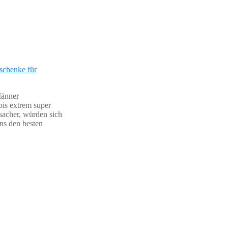
schenke für
Männer
bis extrem super
sacher, würden sich
ns den besten