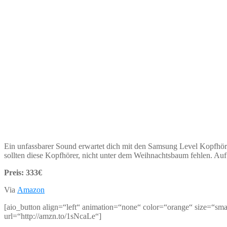
Ein unfassbarer Sound erwartet dich mit den Samsung Level Kopfhör
sollten diese Kopfhörer, nicht unter dem Weihnachtsbaum fehlen. Au
Preis: 333€
Via
Amazon
[aio_button align=“left“ animation=“none“ color=“orange“ size=“sma
url=“http://amzn.to/1sNcaLe“]