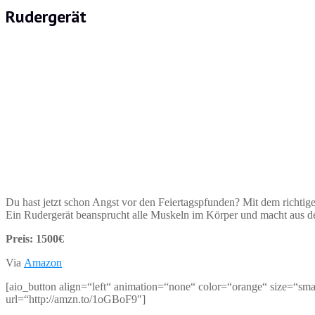
Rudergerät
Du hast jetzt schon Angst vor den Feiertagspfunden? Mit dem richt
Ein Rudergerät beansprucht alle Muskeln im Körper und macht aus d
Preis: 1500€
Via
Amazon
[aio_button align=“left“ animation=“none“ color=“orange“ size=“sma
url=“http://amzn.to/1oGBoF9″]