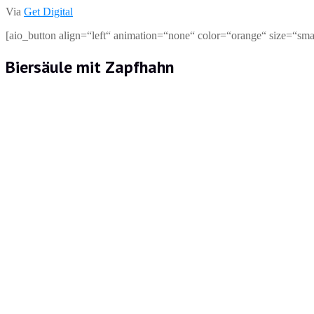
Via
Get Digital
[aio_button align=“left“ animation=“none“ color=“orange“ size=“smal
Biersäule mit Zapfhahn