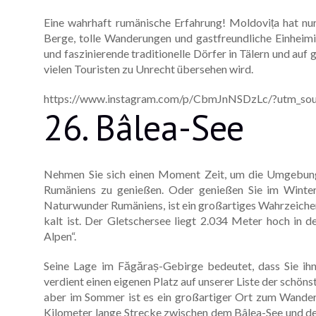
Eine wahrhaft rumänische Erfahrung! Moldovița hat nu
Berge, tolle Wanderungen und gastfreundliche Einheim
und faszinierende traditionelle Dörfer in Tälern und au
vielen Touristen zu Unrecht übersehen wird.
https://www.instagram.com/p/CbmJnNSDzLc/?utm_sou
26. Bâlea-See
Nehmen Sie sich einen Moment Zeit, um die Umgebung
Rumäniens zu genießen. Oder genießen Sie im Winter 
Naturwunder Rumäniens, ist ein großartiges Wahrzeiche
kalt ist. Der Gletschersee liegt 2.034 Meter hoch in
Alpen“.
Seine Lage im Făgăraș-Gebirge bedeutet, dass Sie ih
verdient einen eigenen Platz auf unserer Liste der schö
aber im Sommer ist es ein großartiger Ort zum Wandern.
Kilometer lange Strecke zwischen dem Bâlea-See und dem 