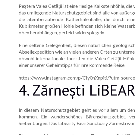
Peștera Valea Cetății ist eine riesige Kalksteinhöhle, d
das umliegende Naturschutzgebiet sind alle von außerg
die atemberaubende Kathedralenhalle, die durch ein
Kubikmeter großen Höhle befinden sich kleine Wasserb
oben herabhängen, perfekt widerspiegeln.
Eine seltene Gelegenheit, diesen natürlichen geolog
Abseilexpedition wie an vielen anderen Orten zu unterne
obwohl internationale Touristen die Valea Cetăţii-Höhl
einer unserer Geheimtipps für ihre kommende Reise.
https://www.instagram.com/p/CIy0nXnpiti/?utm_sourc
4. Zărnești LiBEA
In diesem Naturschutzgebiet geht es vor allem um de
kommen. Ein wunderschönes Bärenschutzgebiet, ver
Siebenbürgen. Das Libearty Bear Sanctuary Zarnesti wu