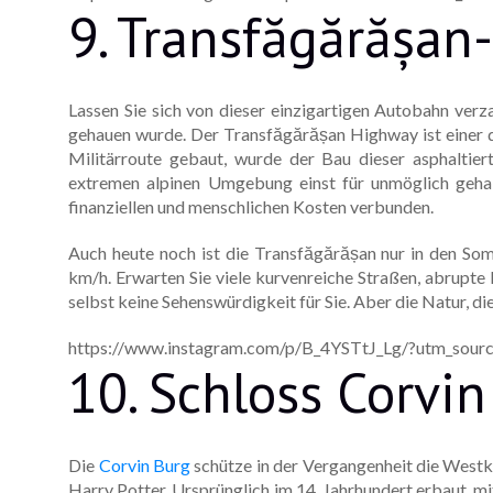
9. Transfăgărășa
Lassen Sie sich von dieser einzigartigen Autobahn verz
gehauen wurde. Der Transfăgărășan Highway ist einer d
Militärroute gebaut, wurde der Bau dieser asphaltier
extremen alpinen Umgebung einst für unmöglich gehalt
finanziellen und menschlichen Kosten verbunden.
Auch heute noch ist die Transfăgărășan nur in den So
km/h. Erwarten Sie viele kurvenreiche Straßen, abrupte 
selbst keine Sehenswürdigkeit für Sie. Aber die Natur, die 
https://www.instagram.com/p/B_4YSTtJ_Lg/?utm_sourc
10. Schloss Corvin
Die
Corvin Burg
schütze in der Vergangenheit die Westka
Harry Potter. Ursprünglich im 14. Jahrhundert erbaut, mit