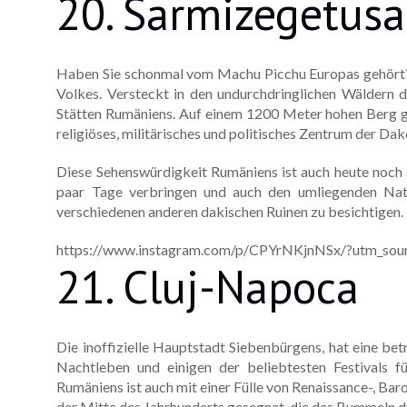
20. Sarmizegetusa
Haben Sie schonmal vom Machu Picchu Europas gehört? 
Volkes. Versteckt in den undurchdringlichen Wäldern d
Stätten Rumäniens. Auf einem 1200 Meter hohen Berg ge
religiöses, militärisches und politisches Zentrum der Dak
Diese Sehenswürdigkeit Rumäniens ist auch heute noch s
paar Tage verbringen und auch den umliegenden Natu
verschiedenen anderen dakischen Ruinen zu besichtigen.
https://www.instagram.com/p/CPYrNKjnNSx/?utm_sour
21. Cluj-Napoca
Die inoffizielle Hauptstadt Siebenbürgens, hat eine be
Nachtleben und einigen der beliebtesten Festivals f
Rumäniens ist auch mit einer Fülle von Renaissance-, B
der Mitte des Jahrhunderts gesegnet, die das Bummeln du