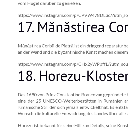
vom Hügel darüber zu genießen.
https://www.instagram.com/p/CPVW478DL3c/?utm_sou
17. Mănăstirea Cor
Mănăstirea Corbii de Piatră ist ein dringend reparaturb
an der Wand und die byzantinische Kunst machen diesem
https://www.instagram.com/p/CHx2yWPpffL/?utm_sou
18. Horezu-Kloste
Das 1690 von Prinz Constantine Brancovan gegründete Kl
eine der 25 UNESCO-Welterbestätten in Rumänien aner
rumänische Stil, der sich jemals entwickelt hat. Es e
Wunsch, die kulturelle Entwicklung des Landes über alles 
Horezu ist bekannt für seine Fülle an Details, seine Kun