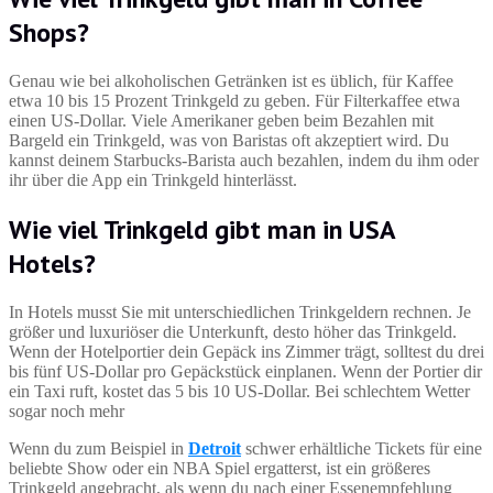
Shops?
Genau wie bei alkoholischen Getränken ist es üblich, für Kaffee
etwa 10 bis 15 Prozent Trinkgeld zu geben. Für Filterkaffee etwa
einen US-Dollar. Viele Amerikaner geben beim Bezahlen mit
Bargeld ein Trinkgeld, was von Baristas oft akzeptiert wird. Du
kannst deinem Starbucks-Barista auch bezahlen, indem du ihm oder
ihr über die App ein Trinkgeld hinterlässt.
Wie viel Trinkgeld gibt man in USA
Hotels?
In Hotels musst Sie mit unterschiedlichen Trinkgeldern rechnen. Je
größer und luxuriöser die Unterkunft, desto höher das Trinkgeld.
Wenn der Hotelportier dein Gepäck ins Zimmer trägt, solltest du drei
bis fünf US-Dollar pro Gepäckstück einplanen. Wenn der Portier dir
ein Taxi ruft, kostet das 5 bis 10 US-Dollar. Bei schlechtem Wetter
sogar noch mehr
Wenn du zum Beispiel in
Detroit
schwer erhältliche Tickets für eine
beliebte Show oder ein NBA Spiel ergatterst, ist ein größeres
Trinkgeld angebracht, als wenn du nach einer Essenempfehlung