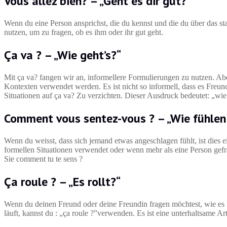
Vous allez bien? – „Geht es dir gut?”
Wenn du eine Person ansprichst, die du kennst und die du über das st
nutzen, um zu fragen, ob es ihm oder ihr gut geht.
Ça va ? – „Wie geht’s?“
Mit ça va? fangen wir an, informellere Formulierungen zu nutzen. Ab
Kontexten verwendet werden. Es ist nicht so informell, dass es Freunde
Situationen auf ça va? Zu verzichten. Dieser Ausdruck bedeutet: „wie 
Comment vous sentez-vous ? – „Wie fühlen 
Wenn du weisst, dass sich jemand etwas angeschlagen fühlt, ist dies e
formellen Situationen verwendet oder wenn mehr als eine Person gef
Sie comment tu te sens ?
Ça roule ? – „Es rollt?“
Wenn du deinen Freund oder deine Freundin fragen möchtest, wie es ih
läuft, kannst du : „ça roule ?”verwenden. Es ist eine unterhaltsame 