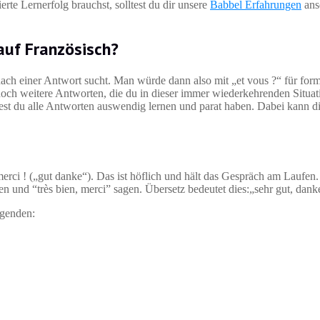
rte Lernerfolg brauchst, solltest du dir unsere
Babbel Erfahrungen
ans
 auf Französisch?
ach einer Antwort sucht. Man würde dann also mit „et vous ?“ für form
ch noch weitere Antworten, die du in dieser immer wiederkehrenden Situ
lltest du alle Antworten auswendig lernen und parat haben. Dabei kann d
 merci ! („gut danke“). Das ist höflich und hält das Gespräch am Laufe
n und “très bien, merci” sagen. Übersetz bedeutet dies:„sehr gut, dank
lgenden: