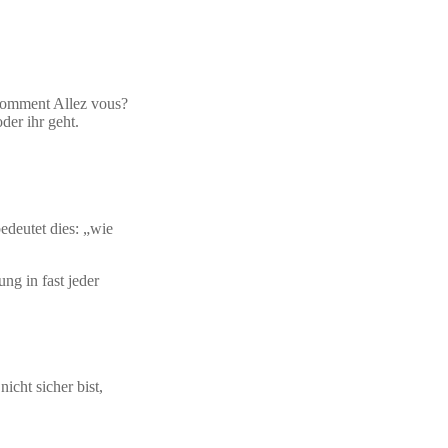
 Comment Allez vous?
der ihr geht.
edeutet dies: „wie
ng in fast jeder
icht sicher bist,