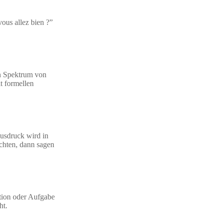
ous allez bien ?”
en Spektrum von
it formellen
Ausdruck wird in
chten, dann sagen
ation oder Aufgabe
ht.