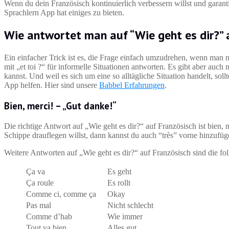
Wenn du dein Französisch kontinuierlich verbessern willst und garantie
Sprachlern App hat einiges zu bieten.
Wie antwortet man auf “Wie geht es dir?”
Ein einfacher Trick ist es, die Frage einfach umzudrehen, wenn man n
mit „et toi ?“ für informelle Situationen antworten. Es gibt aber au
kannst. Und weil es sich um eine so alltägliche Situation handelt, so
App helfen. Hier sind unsere
Babbel Erfahrungen
.
Bien, merci! – „Gut danke!“
Die richtige Antwort auf „Wie geht es dir?“ auf Französisch ist bien,
Schippe drauflegen willst, dann kannst du auch “très” vorne hinzufüge
Weitere Antworten auf „Wie geht es dir?“ auf Französisch sind die fo
Ça va
Es geht
Ça roule
Es rollt
Comme ci, comme ça
Okay
Pas mal
Nicht schlecht
Comme d’hab
Wie immer
Tout va bien
Alles gut