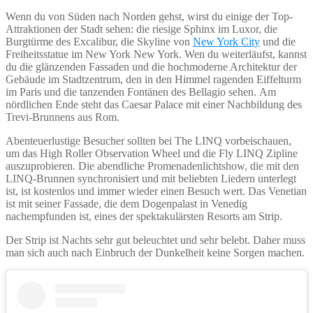
Wenn du von Süden nach Norden gehst, wirst du einige der Top-
Attraktionen der Stadt sehen: die riesige Sphinx im Luxor, die
Burgtürme des Excalibur, die Skyline von
New York City
und die
Freiheitsstatue im New York New York. Wen du weiterläufst, kannst
du die glänzenden Fassaden und die hochmoderne Architektur der
Gebäude im Stadtzentrum, den in den Himmel ragenden Eiffelturm
im Paris und die tanzenden Fontänen des Bellagio sehen. Am
nördlichen Ende steht das Caesar Palace mit einer Nachbildung des
Trevi-Brunnens aus Rom.
Abenteuerlustige Besucher sollten bei The LINQ vorbeischauen,
um das High Roller Observation Wheel und die Fly LINQ Zipline
auszuprobieren. Die abendliche Promenadenlichtshow, die mit den
LINQ-Brunnen synchronisiert und mit beliebten Liedern unterlegt
ist, ist kostenlos und immer wieder einen Besuch wert. Das Venetian
ist mit seiner Fassade, die dem Dogenpalast in Venedig
nachempfunden ist, eines der spektakulärsten Resorts am Strip.
Der Strip ist Nachts sehr gut beleuchtet und sehr belebt. Daher muss
man sich auch nach Einbruch der Dunkelheit keine Sorgen machen.