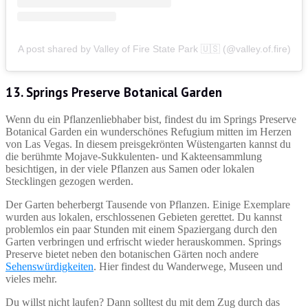
A post shared by Valley of Fire State Park 🇺🇸 (@valley.of.fire)
13. Springs Preserve Botanical Garden
Wenn du ein Pflanzenliebhaber bist, findest du im Springs Preserve
Botanical Garden ein wunderschönes Refugium mitten im Herzen
von Las Vegas. In diesem preisgekrönten Wüstengarten kannst du
die berühmte Mojave-Sukkulenten- und Kakteensammlung
besichtigen, in der viele Pflanzen aus Samen oder lokalen
Stecklingen gezogen werden.
Der Garten beherbergt Tausende von Pflanzen. Einige Exemplare
wurden aus lokalen, erschlossenen Gebieten gerettet. Du kannst
problemlos ein paar Stunden mit einem Spaziergang durch den
Garten verbringen und erfrischt wieder herauskommen. Springs
Preserve bietet neben den botanischen Gärten noch andere
Sehenswürdigkeiten
. Hier findest du Wanderwege, Museen und
vieles mehr.
Du willst nicht laufen? Dann solltest du mit dem Zug durch das