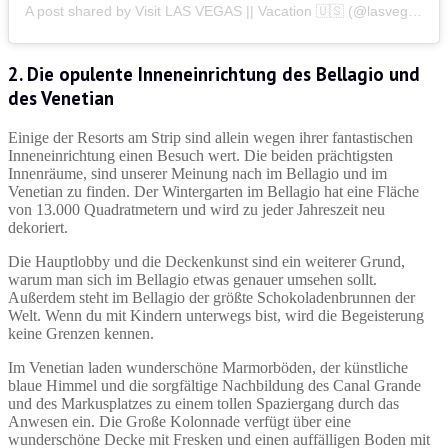
A post shared by Visit LAS VEGAS || Vacation 🇺🇸 (@lasvegas.vacations)
2. Die opulente Inneneinrichtung des Bellagio und
des Venetian
Einige der Resorts am Strip sind allein wegen ihrer fantastischen
Inneneinrichtung einen Besuch wert. Die beiden prächtigsten
Innenräume, sind unserer Meinung nach im Bellagio und im
Venetian zu finden. Der Wintergarten im Bellagio hat eine Fläche
von 13.000 Quadratmetern und wird zu jeder Jahreszeit neu
dekoriert.
Die Hauptlobby und die Deckenkunst sind ein weiterer Grund,
warum man sich im Bellagio etwas genauer umsehen sollt.
Außerdem steht im Bellagio der größte Schokoladenbrunnen der
Welt. Wenn du mit Kindern unterwegs bist, wird die Begeisterung
keine Grenzen kennen.
Im Venetian laden wunderschöne Marmorböden, der künstliche
blaue Himmel und die sorgfältige Nachbildung des Canal Grande
und des Markusplatzes zu einem tollen Spaziergang durch das
Anwesen ein. Die Große Kolonnade verfügt über eine
wunderschöne Decke mit Fresken und einen auffälligen Boden mit