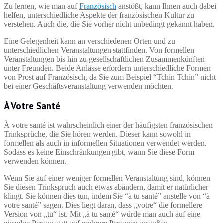
Zu lernen, wie man auf
Französisch
anstößt, kann Ihnen auch dabei
helfen, unterschiedliche Aspekte der französischen Kultur zu
verstehen. Auch die, die Sie vorher nicht unbedingt gekannt haben.
Eine Gelegenheit kann an verschiedenen Orten und zu
unterschiedlichen Veranstaltungen stattfinden. Von formellen
Veranstaltungen bis hin zu gesellschaftlichen Zusammenkünften
unter Freunden. Beide Anlässe erfordern unterschiedliche Formen
von Prost auf Französisch, da Sie zum Beispiel “Tchin Tchin” nicht
bei einer Geschäftsveranstaltung verwenden möchten.
À Votre Santé
À votre santé ist wahrscheinlich einer der häufigsten französischen
Trinksprüche, die Sie hören werden. Dieser kann sowohl in
formellen als auch in informellen Situationen verwendet werden.
Sodass es keine Einschränkungen gibt, wann Sie diese Form
verwenden können.
Wenn Sie auf einer weniger formellen Veranstaltung sind, können
Sie diesen Trinkspruch auch etwas abändern, damit er natürlicher
klingt. Sie können dies tun, indem Sie “à tu santé” anstelle von “à
votre santé” sagen. Dies liegt daran, dass „votre“ die formellere
Version von „tu“ ist. Mit „à tu santé“ würde man auch auf eine
einzelne Person statt auf mehrere Personen anstoßen.