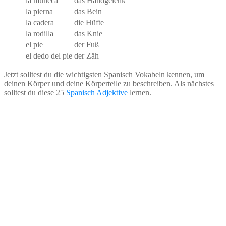
la muñeca
das Handgelenk
la pierna
das Bein
la cadera
die Hüfte
la rodilla
das Knie
el pie
der Fuß
el dedo del pie
der Zäh
Jetzt solltest du die wichtigsten Spanisch Vokabeln kennen, um
deinen Körper und deine Körperteile zu beschreiben. Als nächstes
solltest du diese 25
Spanisch Adjektive
lernen.
45 Reisetipps Buch
Lade dir jetzt das kostenlose eBook mit 45
Reisetipps herunter, um Zeit, Geld und Nerven zu
sparen.
Email
E-Mail