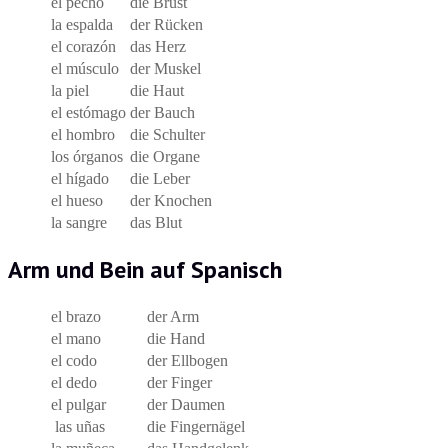
el pecho
die Brust
la espalda
der Rücken
el corazón
das Herz
el músculo
der Muskel
la piel
die Haut
el estómago
der Bauch
el hombro
die Schulter
los órganos
die Organe
el hígado
die Leber
el hueso
der Knochen
la sangre
das Blut
Arm und Bein auf Spanisch
el brazo
der Arm
el mano
die Hand
el codo
der Ellbogen
el dedo
der Finger
el pulgar
der Daumen
las uñas
die Fingernägel