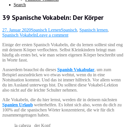
Search
39 Spanische Vokabeln: Der Körper
27. Januar 2020
Spanisch Lernen
Spanisch
,
Spanisch lernen
,
Spanisch Vokabeln
Leave a comment
Einige der ersten Spanisch Vokabeln, die du lernen solltest sind eng
mit deinem Körper verflochten. Selbst Kleinkindern bringt man
häufig als erstes bei, wie man seinen eigenen Körper beschreibt und
in Worte fasst.
Ausserdem brauchst du dieses
Spanish Vokabular
, um zum
Beispiel auszudrücken wo etwas wehtut, wenn du in eine
Notsituation kommst. Und das ist immer hilfreich. Vor allem wenn
du im Ausland unterwegs bist. Du solltest diese Vokabel-Lektion
also nicht auf die leichte Schulter nehmen.
Alle Vokabeln, die du hier lernst, werden dir in deinem nächsten
Spanien Urlaub
weiterhelfen. Es lohnt sich also, wenn du dich zu
100% auf die spanischen Wörter konzentrierst, die wir für dich
zusammengetragen haben.
la cabeza
der Kopf