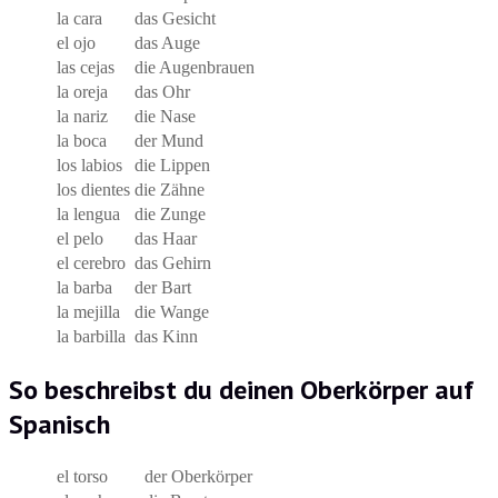
la cara
das Gesicht
el ojo
das Auge
las cejas
die Augenbrauen
la oreja
das Ohr
la nariz
die Nase
la boca
der Mund
los labios
die Lippen
los dientes
die Zähne
la lengua
die Zunge
el pelo
das Haar
el cerebro
das Gehirn
la barba
der Bart
la mejilla
die Wange
la barbilla
das Kinn
So beschreibst du deinen Oberkörper auf
Spanisch
el torso
der Oberkörper