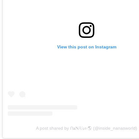
View this post on Instagram
A post shared by ᑎ𝐚𝐍𝔸’ᔕ 🌎 (@inside_nanasworld)