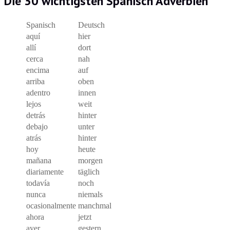
Die 30 wichtigsten Spanisch Adverbien
Spanisch
Deutsch
aquí
hier
allí
dort
cerca
nah
encima
auf
arriba
oben
adentro
innen
lejos
weit
detrás
hinter
debajo
unter
atrás
hinter
hoy
heute
mañana
morgen
diariamente
täglich
todavía
noch
nunca
niemals
ocasionalmente
manchmal
ahora
jetzt
ayer
gestern