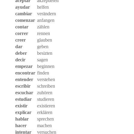
aceptar
akzeptieren
ayudar
helfen
cambiar
verändern
comenzar
anfangen
contar
zählen
correr
rennen
creer
glauben
dar
geben
deber
besizten
decir
sagen
empezar
beginnen
encontrar
finden
entender
verstehen
escribir
schreiben
escuchar
zuhören
estudiar
studieren
existir
existieren
explicar
erklären
hablar
sprechen
hacer
machen
intentar
versuchen