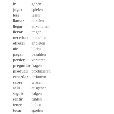
ir
gehen
jugar
spielen
leer
lesen
llamar
anrufen
llegar
ankommen
llevar
tragen
necesitar
brauchen
ofrecer
anbieten
oír
hören
pagar
bezahlen
perder
verlieren
preguntar
fragen
producir
produzieren
recordar
errinnern
saber
wissen
salir
ausgehen
seguir
folgen
sentir
fühlen
tener
haben
tocar
spielen