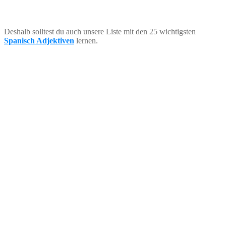
Deshalb solltest du auch unsere Liste mit den 25 wichtigsten
Spanisch Adjektiven
lernen.
45 Reisetipps Buch
Lade dir jetzt das kostenlose eBook mit 45
Reisetipps herunter, um Zeit, Geld und Nerven zu
sparen.
Email
E-Mail
Name
Name
E-Book zusenden