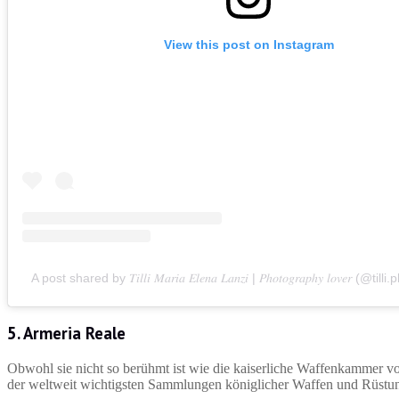
View this post on Instagram
A post shared by 𝑇𝑖𝑙𝑙𝑖 𝑀𝑎𝑟𝑖𝑎 𝐸𝑙𝑒𝑛𝑎 𝐿𝑎𝑛𝑧𝑖 | 𝑃ℎ𝑜𝑡𝑜𝑔𝑟𝑎𝑝ℎ𝑦 𝑙𝑜𝑣𝑒𝑟 (@
5. Armeria Reale
Obwohl sie nicht so berühmt ist wie die kaiserliche Waffenkammer v
der weltweit wichtigsten Sammlungen königlicher Waffen und Rüstu