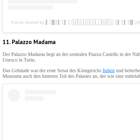
A post shared by ▌│█║▌║▌║ 🄼🄰🅂🅂🄸🄼🄾 ║▌║▌║█ (@s
11. Palazzo Madama
Der Palazzo Madama liegt an der zentralen Piazza Castello in der Nä
Unesco in Turin.
Das Gebäude war der erste Senat des Königreichs
Italien
und beherber
Museums auch den hinteren Teil des Palastes an, der wie eine mittelalt