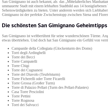
San Gimignano ist auch bekannt, als das „Mittelalterliches Manhattan
ummauerte Stadt mit einem lebhaften Stadtbild aus 14 honigfarbene
Sehenswürdigkeiten zu bieten. Unter anderem werden sich Liebhaber 
Gimignano ist der perfekte Zwischenstopp zwischen Siena und Flore
Die schönsten
San Gimignano Geheimtipps
San Gimignano ist weltberühmt für seine wunderschönen Türme. Anges
etwas übertrieben. Und doch hat San Gimignano ein Gefühl von verrü
Campanile della Collegiata (Glockenturm des Doms)
Torri degli Ardinghelli
Torre dei Becci
Torre Campatelli
Torre Chigi
Torre dei Cugnanesi
Torre del Diavolo (Teufelsturm)
Torre Ficherelli oder Torre Ficarelli
Torre Grossa (Großer Turm)
Torre di Palazzo Pellari (Turm des Pellari-Palastes)
Casa Torre Pesciolini
Torre Pettini
Torre Rognosa
Torri dei Salvucci