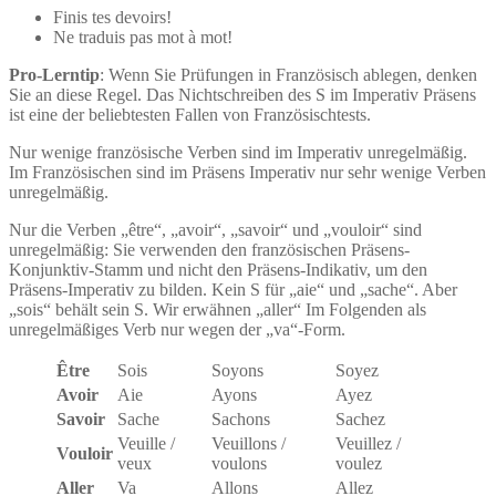
Finis tes devoirs!
Ne traduis pas mot à mot!
Pro-Lerntip
: Wenn Sie Prüfungen in Französisch ablegen, denken
Sie an diese Regel. Das Nichtschreiben des S im Imperativ Präsens
ist eine der beliebtesten Fallen von Französischtests.
Nur wenige französische Verben sind im Imperativ unregelmäßig.
Im Französischen sind im Präsens Imperativ nur sehr wenige Verben
unregelmäßig.
Nur die Verben „être“, „avoir“, „savoir“ und „vouloir“ sind
unregelmäßig: Sie verwenden den französischen Präsens-
Konjunktiv-Stamm und nicht den Präsens-Indikativ, um den
Präsens-Imperativ zu bilden. Kein S für „aie“ und „sache“. Aber
„sois“ behält sein S. Wir erwähnen „aller“ Im Folgenden als
unregelmäßiges Verb nur wegen der „va“-Form.
Être
Sois
Soyons
Soyez
Avoir
Aie
Ayons
Ayez
Savoir
Sache
Sachons
Sachez
Veuille /
Veuillons /
Veuillez /
Vouloir
veux
voulons
voulez
Aller
Va
Allons
Allez