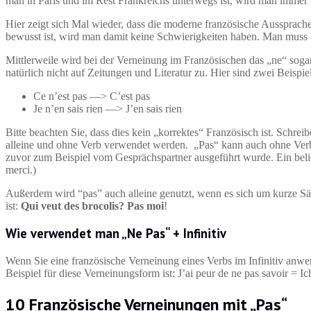
man in Paris und im Rest Frankreichs unterwegs ist, wird man immer 
Hier zeigt sich Mal wieder, dass die moderne französische Aussprach
bewusst ist, wird man damit keine Schwierigkeiten haben. Man muss 
Mittlerweile wird bei der Verneinung im Französischen das „ne“ sogar
natürlich nicht auf Zeitungen und Literatur zu. Hier sind zwei Beispi
Ce n’est pas —> C’est pas
Je n’en sais rien —> J’en sais rien
Bitte beachten Sie, dass dies kein „korrektes“ Französisch ist. Schre
alleine und ohne Verb verwendet werden. „Pas“ kann auch ohne Verb
zuvor zum Beispiel vom Gesprächspartner ausgeführt wurde. Ein belieb
merci.)
Außerdem wird “pas” auch alleine genutzt, wenn es sich um kurze Sätze 
ist:
Qui veut des brocolis? Pas moi
!
Wie verwendet man „Ne Pas“ + Infinitiv
Wenn Sie eine französische Verneinung eines Verbs im Infinitiv anwend
Beispiel für diese Verneinungsform ist: J’ai peur de ne pas savoir = Ic
10 Französische Verneinungen mit „Pas“