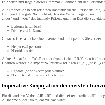
Feinheiten und Regeln dieser Grammatik verinnerlicht und verstande
Auf Französisch haben wir einen Imperativ für drei Personen: „tu“, 
konjugiert. Die gute Nachricht ist, dass die Verbkonjugationen im Im
„nous“ und „vous“ des Indikativ Präsens und man lässt die Subjekt
Eteignez la lumière!
Dis merci à la Dame!
Genauso ist es auch bei einem verneinendem Imperativ: Sie verwenden
Ne parlez à personne!
N’oublions rien!
Achten Sie auf die „Tu“-Form der französischen ER-Verben im Imperat
Dadurch werden die Imperativ-Präsens-Endungen zu „e“, „ons“, „ez“
Regarde (ohne s) cette jolie voiture!
N’écoute (ohne s) pas cette chanson!
Imperative Konjugation der meisten franzö
Für die anderen Verben (-IR, -RE und die meisten „traditionell“ unr
Ausnahme bildet „aller“, das zu „va“ wird: