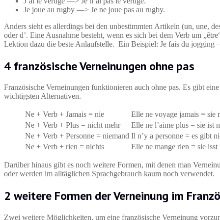
J’ai le vertige —> Je n’ai pas le vertige.
Je joue au rugby —> Je ne joue pas au rugby.
Anders sieht es allerdings bei den unbestimmten Artikeln (un, une, des
oder d’. Eine Ausnahme besteht, wenn es sich bei dem Verb um „être
Lektion dazu die beste Anlaufstelle. Ein Beispiel: Je fais du jogging 
4 französische Verneinungen ohne pas
Französische Verneinungen funktionieren auch ohne pas. Es gibt eine
wichtigsten Alternativen.
Ne + Verb + Jamais = nie
Elle ne voyage jamais = sie r
Ne + Verb + Plus = nicht mehr
Elle ne l’aime plus = sie ist 
Ne + Verb + Personne = niemand
Il n’y a personne = es gibt 
Ne + Verb + rien = nichts
Elle ne mange rien = sie isst 
Darüber hinaus gibt es noch weitere Formen, mit denen man Verneinu
oder werden im alltäglichen Sprachgebrauch kaum noch verwendet.
2 weitere Formen der Verneinung im Franz
Zwei weitere Möglichkeiten, um eine französische Verneinung vorzu