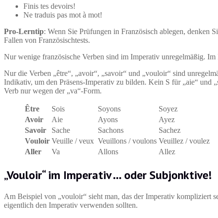
Finis tes devoirs!
Ne traduis pas mot à mot!
Pro-Lerntip
: Wenn Sie Prüfungen in Französisch ablegen, denken Sie
Fallen von Französischtests.
Nur wenige französische Verben sind im Imperativ unregelmäßig. Im 
Nur die Verben „être“, „avoir“, „savoir“ und „vouloir“ sind unrege
Indikativ, um den Präsens-Imperativ zu bilden. Kein S für „aie“ und 
Verb nur wegen der „va“-Form.
Être
Sois
Soyons
Soyez
Avoir
Aie
Ayons
Ayez
Savoir
Sache
Sachons
Sachez
Vouloir
Veuille / veux
Veuillons / voulons
Veuillez / voulez
Aller
Va
Allons
Allez
„Vouloir“ im Imperativ … oder Subjonktive!
Am Beispiel von „vouloir“ sieht man, das der Imperativ kompliziert
eigentlich den Imperativ verwenden sollten.