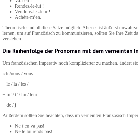
Va-t’en !
Rendez-le-lui !
Vendons-les-leur !
Achète-m’en.
Theoretisch sind all diese Sätze möglich. Aber es ist äußerst unwahr
lernen, um auf Französisch zu kommunizieren, sollten Sie Ihre Zeit d
verstehen.
Die Reihenfolge der Pronomen mit dem verneinten I
Um französischen Imperativ noch komplizierter zu machen, ändert si
ich /nous / vous
+ le / la / les /
+ m’ / t’ / lui / leur
+ de / j
Außerdem sollten Sie beachten, dass im verneinten Französisch Imper
Ne t’en va pas!
Ne le lui rends pas!