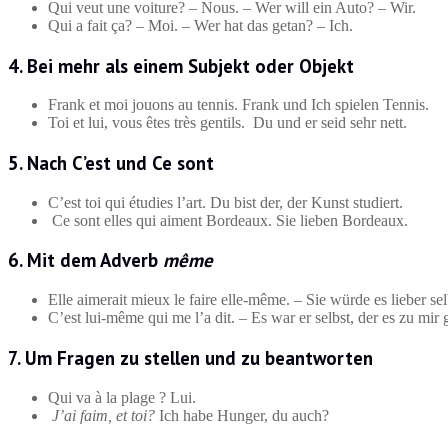
Qui veut une voiture? – Nous. – Wer will ein Auto? – Wir.
Qui a fait ça? – Moi. – Wer hat das getan? – Ich.
4. Bei mehr als einem Subjekt oder Objekt
Frank et moi jouons au tennis. Frank und Ich spielen Tennis.
Toi et lui, vous êtes très gentils. Du und er seid sehr nett.
5. Nach C’est und Ce sont
C’est toi qui étudies l’art. Du bist der, der Kunst studiert.
Ce sont elles qui aiment Bordeaux. Sie lieben Bordeaux.
6. Mit dem Adverb
même
Elle aimerait mieux le faire elle-même. – Sie würde es lieber s
C’est lui-même qui me l’a dit. – Es war er selbst, der es zu mir 
7. Um Fragen zu stellen und zu beantworten
Qui va à la plage ? Lui.
J’ai faim, et toi?
Ich habe Hunger, du auch?