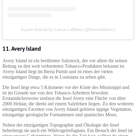
A post shared by Lance LeBlanc (@lanceleblanc)
11. Avery Island
Avery Island ist ein berühmter Salzstock, der vor allem für seinen
Beitrag zu den weit verbreiteten Tobasco-Produkten bekannt ist.
Avery Island liegt im Iberia Parish und ist eines der vielen
einzigartigen Dinge, die es in Louisiana zu sehen gibt.
Die Insel liegt etwa 5 Kilometer vor der Küste des Mississippi und
ist im Grunde nur von den Tobasco-Arbeitern bewohnt.
Erstaunlicherweise umfasst die Insel Avery eine Fläche von über
2000 Hektar, die direkt auf einem Salzfelsen liegen. Zu den weiteren
einzigartigen Facetten von Avery Island gehören üppige Vegetation,
einzigartige geologische Formationen und spanisches Moos.
Neben der einzigartigen Topographie und Ökologie der Insel
beherbergt sie auch ein Wildvogelrefugium. Ein Besuch der Insel ist
einer unsere Geheimtipps. Wenn du die Zeit hast, solltest du einen