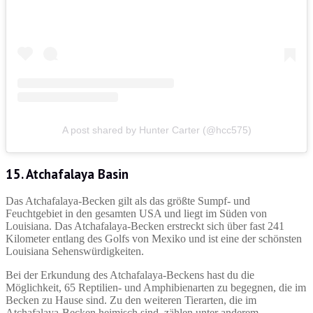
A post shared by Hunter Carter (@hcc575)
15. Atchafalaya Basin
Das Atchafalaya-Becken gilt als das größte Sumpf- und
Feuchtgebiet in den gesamten USA und liegt im Süden von
Louisiana. Das Atchafalaya-Becken erstreckt sich über fast 241
Kilometer entlang des Golfs von Mexiko und ist eine der schönsten
Louisiana Sehenswürdigkeiten.
Bei der Erkundung des Atchafalaya-Beckens hast du die
Möglichkeit, 65 Reptilien- und Amphibienarten zu begegnen, die im
Becken zu Hause sind. Zu den weiteren Tierarten, die im
Atchafalaya-Becken heimisch sind, zählen unter anderem