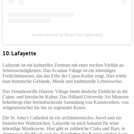
A post shared by Brian Paz (@donkx)
10. Lafayette
Lafayette ist ein kulturelles Zentrum mit einer reichen Vielfalt an
Sehenswürdigkeiten. Das Acadian Village ist ein lebendiges
Freilichtmuseum, das das Erbe der Cajun-Kultur zeigt. Hier erlebt
man historische Gebäude, Musik und traditionelle Lebensweise.
Das Vermilionville Historic Village bietet ähnliche Einblicke in die
Cajun- und kreolische Kultur. Das Hilliard University Art Museum
beherbergt eine beeindruckende Sammlung von Kunstwerken, von
zeitgenössischer bis hin zu regionaler Kunst.
Die St. John’s Cathedral ist ein architektonisches Juwel und ein
historisches Wahrzeichen. Lafayette ist auch bekannt für seine
lebendige Musikszene. Hier gibt es zahlreiche Clubs und Bars, in
denen man die Musik und das Tanzfieber der Region erleben kann.