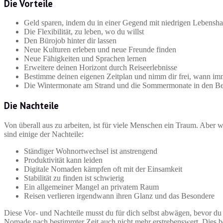
Die Vorteile
Geld sparen, indem du in einer Gegend mit niedrigen Lebensh
Die Flexibilität, zu leben, wo du willst
Den Bürojob hinter dir lassen
Neue Kulturen erleben und neue Freunde finden
Neue Fähigkeiten und Sprachen lernen
Erweitere deinen Horizont durch Reiseerlebnisse
Bestimme deinen eigenen Zeitplan und nimm dir frei, wann imm
Die Wintermonate am Strand und die Sommermonate in den Be
Die Nachteile
Von überall aus zu arbeiten, ist für viele Menschen ein Traum. Aber 
sind einige der Nachteile:
Ständiger Wohnortwechsel ist anstrengend
Produktivität kann leiden
Digitale Nomaden kämpfen oft mit der Einsamkeit
Stabilität zu finden ist schwierig
Ein allgemeiner Mangel an privatem Raum
Reisen verlieren irgendwann ihren Glanz und das Besondere
Diese Vor- und Nachteile musst du für dich selbst abwägen, bevor du d
Nomade nach bestimmter Zeit auch nicht mehr erstrebenswert. Dies be