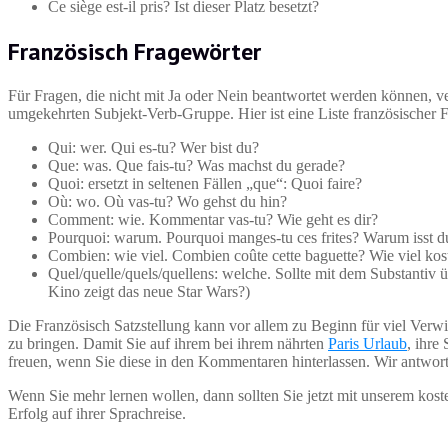
Ce siège est-il pris? Ist dieser Platz besetzt?
Französisch Fragewörter
Für Fragen, die nicht mit Ja oder Nein beantwortet werden können, 
umgekehrten Subjekt-Verb-Gruppe. Hier ist eine Liste französischer 
Qui: wer. Qui es-tu? Wer bist du?
Que: was. Que fais-tu? Was machst du gerade?
Quoi: ersetzt in seltenen Fällen „que“: Quoi faire?
Où: wo. Où vas-tu? Wo gehst du hin?
Comment: wie. Kommentar vas-tu? Wie geht es dir?
Pourquoi: warum. Pourquoi manges-tu ces frites? Warum isst d
Combien: wie viel. Combien coûte cette baguette? Wie viel kos
Quel/quelle/quels/quellens: welche. Sollte mit dem Substantiv 
Kino zeigt das neue Star Wars?)
Die Französisch Satzstellung kann vor allem zu Beginn für viel Verwi
zu bringen. Damit Sie auf ihrem bei ihrem nährten
Paris Urlaub
, ihre
freuen, wenn Sie diese in den Kommentaren hinterlassen. Wir antwort
Wenn Sie mehr lernen wollen, dann sollten Sie jetzt mit unserem kos
Erfolg auf ihrer Sprachreise.