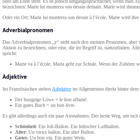
oder am Ende steht. Es ist jedoch umgangssprachlicher, wenn man Adve
bezeichnen: Marie lui montrera son dessin demain. Marie wird ihmmo
Oder ein Ort: Marie lui montrera son dessin à l’école. Marie wird ihr
Adverbialpronomen
Das Adverbialpronomen „y“ steht nach den meisten Pronomen, aber v
Aktion zu bezeichnen, oder eine, die im Begriff ist, stattzufinden. 
spricht:
Marie va à l’école. Maria geht zur Schule. Wenn der Zuhörer w
Adjektive
Im Französischen stehen
Adjektive
im Allgemeinen direkt hinter dem S
Der hungrige Löwe = le lion affamé.
Ein gutes Buch = un bon livre.
Es gibt allerdings auch ein paar Ausnahmen. Der beste Weg, um sich
Schönheit
: Ein Joli-Ballon. Ein hübscher Luftballon.
Alter
: Un vieux ballon. Ein alter Ballon.
Gutes
: Un bon vin. Ein guter Wein.