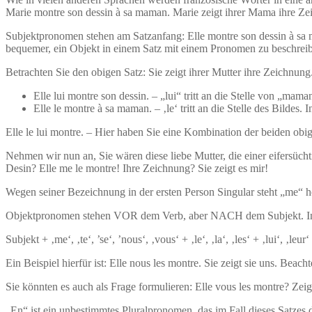
Marie montre son dessin à sa maman. Marie zeigt ihrer Mama ihre Ze
Subjektpronomen stehen am Satzanfang: Elle montre son dessin à sa m
bequemer, ein Objekt in einem Satz mit einem Pronomen zu beschrei
Betrachten Sie den obigen Satz: Sie zeigt ihrer Mutter ihre Zeichnun
Elle lui montre son dessin. – „lui“ tritt an die Stelle von „ma
Elle le montre à sa maman. – ‚le‘ tritt an die Stelle des Bildes.
Elle le lui montre. – Hier haben Sie eine Kombination der beiden obi
Nehmen wir nun an, Sie wären diese liebe Mutter, die einer eifersüch
Desin? Elle me le montre! Ihre Zeichnung? Sie zeigt es mir!
Wegen seiner Bezeichnung in der ersten Person Singular steht „me“ hö
Objektpronomen stehen VOR dem Verb, aber NACH dem Subjekt. In
Subjekt + ‚me‘, ‚te‘, ’se‘, ’nous‘, ‚vous‘ + ‚le‘, ‚la‘, ‚les‘ + ‚lui‘, ‚le
Ein Beispiel hierfür ist: Elle nous les montre. Sie zeigt sie uns. Beach
Sie könnten es auch als Frage formulieren: Elle vous les montre? Zeigt
„En“ ist ein unbestimmtes Pluralpronomen, das im Fall dieses Satzes d