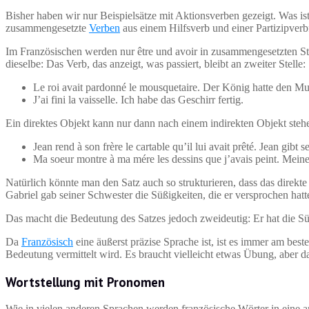
Bisher haben wir nur Beispielsätze mit Aktionsverben gezeigt. Was i
zusammengesetzte
Verben
aus einem Hilfsverb und einer Partizipver
Im Französischen werden nur être und avoir in zusammengesetzten Str
dieselbe: Das Verb, das anzeigt, was passiert, bleibt an zweiter Stelle:
Le roi avait pardonné le mousquetaire. Der König hatte den Mu
J’ai fini la vaisselle. Ich habe das Geschirr fertig.
Ein direktes Objekt kann nur dann nach einem indirekten Objekt steh
Jean rend à son frère le cartable qu’il lui avait prêté. Jean gi
Ma soeur montre à ma mére les dessins que j’avais peint. Mein
Natürlich könnte man den Satz auch so strukturieren, dass das direkte 
Gabriel gab seiner Schwester die Süßigkeiten, die er versprochen hatt
Das macht die Bedeutung des Satzes jedoch zweideutig: Er hat die S
Da
Französisch
eine äußerst präzise Sprache ist, ist es immer am beste
Bedeutung vermittelt wird. Es braucht vielleicht etwas Übung, aber d
Wortstellung mit Pronomen
Wie in vielen anderen Sprachen werden französische Wörter in eine 