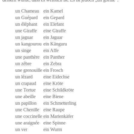
un Chameau
ein Kamel
un Guépard
ein Gepard
un éléphant
ein Elefant
une Giraffe
eine Giraffe
un jaguar
ein Jaguar
un kangourou
ein Känguru
un singe
ein Affe
une panthère
ein Panther
un zèbre
ein Zebra
une grenouille
ein Frosch
un lézard
eine Eidechse
un crapaud
eine Kröte
une Tortue
eine Schildkröte
une abeille
eine Biene
un papillon
ein Schmetterling
une Chenille
eine Raupe
une coccinelle
ein Marienkäfer
une araignée
eine Spinne
un ver
ein Wurm