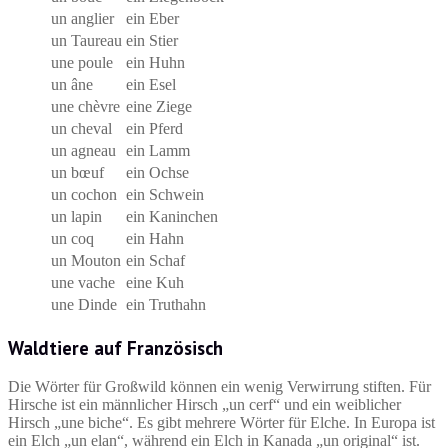
un anglier
ein Eber
un Taureau
ein Stier
une poule
ein Huhn
un âne
ein Esel
une chèvre
eine Ziege
un cheval
ein Pferd
un agneau
ein Lamm
un bœuf
ein Ochse
un cochon
ein Schwein
un lapin
ein Kaninchen
un coq
ein Hahn
un Mouton
ein Schaf
une vache
eine Kuh
une Dinde
ein Truthahn
Waldtiere auf Französisch
Die Wörter für Großwild können ein wenig Verwirrung stiften. Für
Hirsche ist ein männlicher Hirsch „un cerf“ und ein weiblicher
Hirsch „une biche“. Es gibt mehrere Wörter für Elche. In Europa ist
ein Elch „un elan“, während ein Elch in Kanada „un original“ ist.