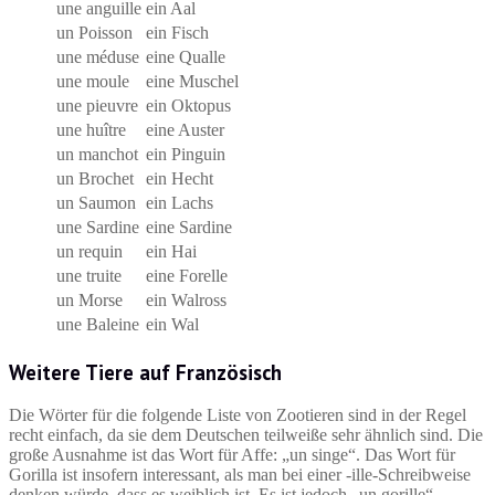
une anguille
ein Aal
un Poisson
ein Fisch
une méduse
eine Qualle
une moule
eine Muschel
une pieuvre
ein Oktopus
une huître
eine Auster
un manchot
ein Pinguin
un Brochet
ein Hecht
un Saumon
ein Lachs
une Sardine
eine Sardine
un requin
ein Hai
une truite
eine Forelle
un Morse
ein Walross
une Baleine
ein Wal
Weitere Tiere auf Französisch
Die Wörter für die folgende Liste von Zootieren sind in der Regel
recht einfach, da sie dem Deutschen teilweiße sehr ähnlich sind. Die
große Ausnahme ist das Wort für Affe: „un singe“. Das Wort für
Gorilla ist insofern interessant, als man bei einer -ille-Schreibweise
denken würde, dass es weiblich ist. Es ist jedoch „un gorille“.