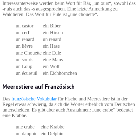
Interessanterweise werden beim Wort für Bär, „un ours“, sowohl das
-r als auch das -s ausgesprochen. Eine letzte Anmerkung zu
Waldtieren. Das Wort für Eule ist „une chouette“.
un castor
ein Biber
un cerf
ein Hirsch
un renard
un renard
un lièvre
ein Hase
une Chouette
eine Eule
un souris
eine Maus
un Loup
ein Wolf
un écureuil
ein Eichhörnchen
Meerestiere auf Französisch
Das
französische Vokabular
für Fische und Meerestiere ist in der
Regel etwas schwierig, da sich die Wörter erheblich vom Deutschen
unterscheiden. Es gibt aber auch Ausnahmen: „une crabe“ bedeutet
eine Krabbe.
une crabe
eine Krabbe
un dauphin
ein Delphin