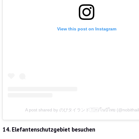
View this post on Instagram
A post shared by のびタイランド🇹🇭/โนบิไทย (@nobithail
14. Elefantenschutzgebiet besuchen