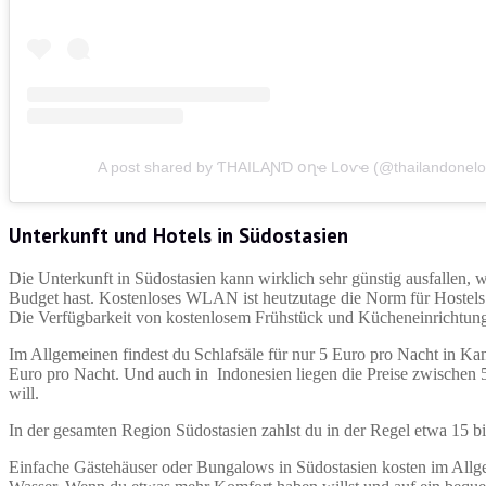
A post shared by ƬHAILAƝƊ օղҽ Lօѵҽ (@thailandonelo
Unterkunft und Hotels in Südostasien
Die Unterkunft in Südostasien kann wirklich sehr günstig ausfallen, 
Budget hast. Kostenloses WLAN ist heutzutage die Norm für Hostels
Die Verfügbarkeit von kostenlosem Frühstück und Kücheneinrichtung
Im Allgemeinen findest du Schlafsäle für nur 5 Euro pro Nacht in Ka
Euro pro Nacht. Und auch in Indonesien liegen die Preise zwischen 
will.
In der gesamten Region Südostasien zahlst du in der Regel etwa 15 b
Einfache Gästehäuser oder Bungalows in Südostasien kosten im Allg