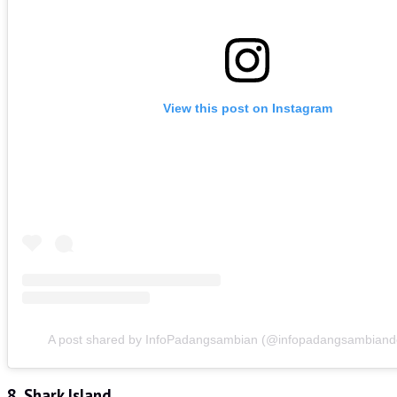
View this post on Instagram
A post shared by InfoPadangsambian (@infopadangsambiand
8.
Shark Island