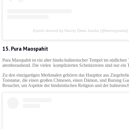
A post shared by Kenny Dewi Juwita (@kennyjuwita)
15.
Pura Maospahit
Pura Maospahit ist ein alter hindu-balinesischer Tempel im südlichen 
atemberaubend. Die vielen komplizierten Schnitzereien sind nur ein T
Zu den einzigartigen Merkmalen gehören das Haupttor aus Ziegelreli
Tonstatue, die einen großen Chinesen, einen Dämon, und Burung Garuda
Besucher, um Aspekte der hinduistischen Religion und der balinesisc