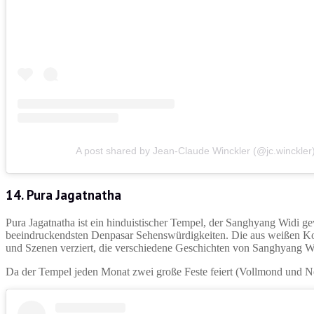
A post shared by Jean-Claude Winckler (@jc.winckler
14.
Pura Jagatnatha
Pura Jagatnatha ist ein hinduistischer Tempel, der Sanghyang Widi gew
beeindruckendsten Denpasar Sehenswürdigkeiten. Die aus weißen Kora
und Szenen verziert, die verschiedene Geschichten von Sanghyang Wi
Da der Tempel jeden Monat zwei große Feste feiert (Vollmond und Ne