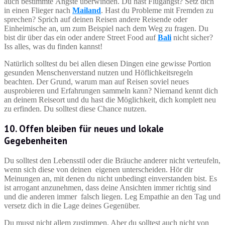
auch bestimmte Ängste überwinden. Du hast Flugangst? Setz dich
in einen Flieger nach
Mailand
. Hast du Probleme mit Fremden zu
sprechen? Sprich auf deinen Reisen andere Reisende oder
Einheimische an, um zum Beispiel nach dem Weg zu fragen. Du
bist dir über das ein oder andere Street Food auf
Bali
nicht sicher?
Iss alles, was du finden kannst!
Natürlich solltest du bei allen diesen Dingen eine gewisse Portion
gesunden Menschenverstand nutzen und Höflichkeitsregeln
beachten. Der Grund, warum man auf Reisen soviel neues
ausprobieren und Erfahrungen sammeln kann? Niemand kennt dich
an deinem Reiseort und du hast die Möglichkeit, dich komplett neu
zu erfinden. Du solltest diese Chance nutzen.
10. Offen bleiben für neues und lokale
Gegebenheiten
Du solltest den Lebensstil oder die Bräuche anderer nicht verteufeln,
wenn sich diese von deinen eigenen unterscheiden. Hör dir
Meinungen an, mit denen du nicht unbedingt einverstanden bist. Es
ist arrogant anzunehmen, dass deine Ansichten immer richtig sind
und die anderen immer falsch liegen. Leg Empathie an den Tag und
versetz dich in die Lage deines Gegenüber.
Du musst nicht allem zustimmen. Aber du solltest auch nicht von